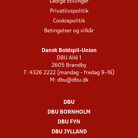
Ledige stillinger
Privatlivspolitik
Cookiepolitik
Betingelser og vilkår
Dansk Boldspil-Union
DBU Allé 1
2605 Brøndby
T: 4326 2222 (mandag - fredag 9-16)
M:
dbu@dbu.dk
DBU
DBU BORNHOLM
DBU FYN
DBU JYLLAND