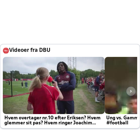
Videoer fra DBU
Hvem overtager nr.10 efter Eriksen? Hvem
Ung vs. Gamm
glemmer sit pas? Hvem ringer Joachim
#football
altid til efter kampe?