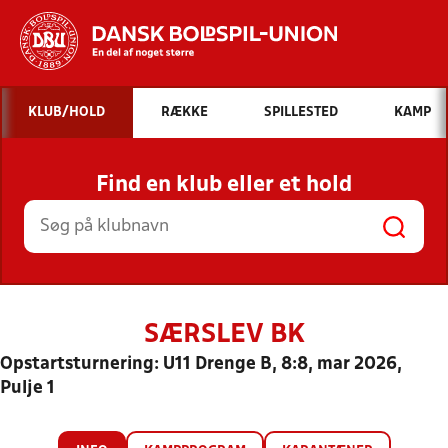
Hvad vil du søge efter?
KLUB/HOLD
RÆKKE
SPILLESTED
KAMP
INDHOLD OG NYHEDER
Find en klub eller et hold
STILLINGER, RESULTATER, KLUBBER OG
HOLD
SÆRSLEV BK
Opstartsturnering: U11 Drenge B, 8:8, mar 2026,
Pulje 1