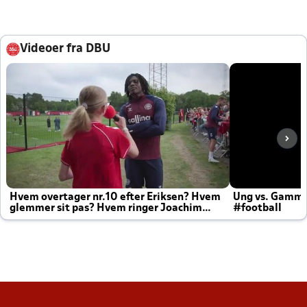
Videoer fra DBU
Hvem overtager nr.10 efter Eriksen? Hvem
Ung vs. Gamm
glemmer sit pas? Hvem ringer Joachim
#football
altid til efter kampe?