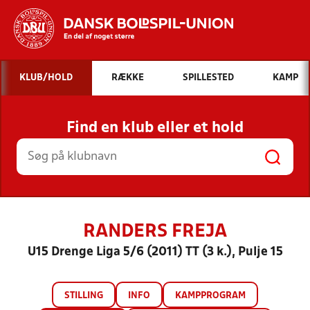
Hvad vil du søge efter?
KLUB/HOLD
RÆKKE
SPILLESTED
KAMP
INDHOLD OG NYHEDER
Find en klub eller et hold
STILLINGER, RESULTATER, KLUBBER OG
HOLD
RANDERS FREJA
U15 Drenge Liga 5/6 (2011) TT (3 k.), Pulje 15
STILLING
INFO
KAMPPROGRAM