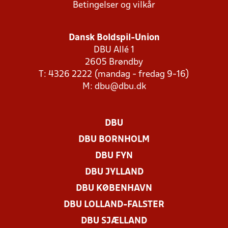
Betingelser og vilkår
Dansk Boldspil-Union
DBU Allé 1
2605 Brøndby
T: 4326 2222 (mandag - fredag 9-16)
M:
dbu@dbu.dk
DBU
DBU BORNHOLM
DBU FYN
DBU JYLLAND
DBU KØBENHAVN
DBU LOLLAND-FALSTER
DBU SJÆLLAND