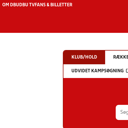
OM DBU
DBU TV
FANS & BILLETTER
KLUB/HOLD
RÆKK
UDVIDET KAMPSØGNING