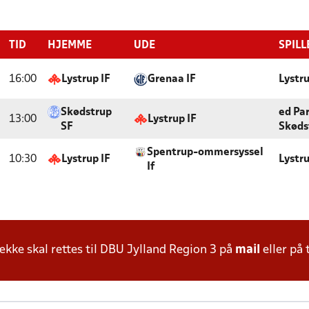
TID
HJEMME
UDE
SPILL
16:00
Lystrup IF
Grenaa IF
Lystr
Skødstrup
ed Pa
13:00
Lystrup IF
SF
Skøds
Spentrup-ommersyssel
10:30
Lystrup IF
Lystr
If
ke skal rettes til DBU Jylland Region 3 på
mail
eller på 