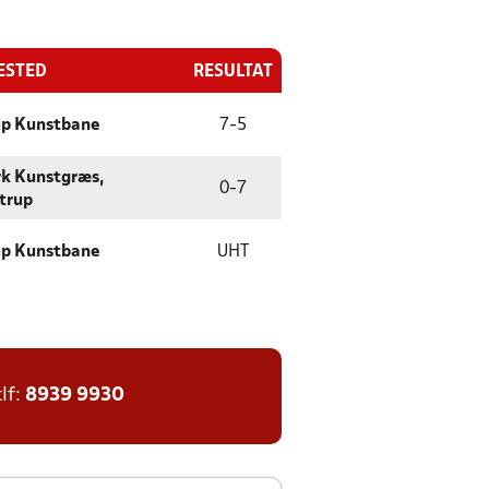
ESTED
RESULTAT
up Kunstbane
7
-
5
rk Kunstgræs,
0
-
7
trup
up Kunstbane
UHT
tlf:
8939 9930