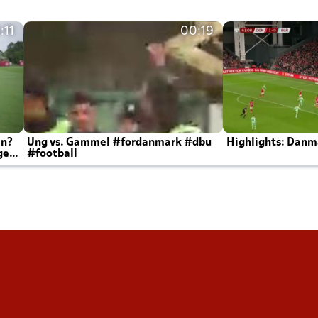
:11
00:19
en?
Ung vs. Gammel #fordanmark #dbu
Highlights: Danma
ger
#football