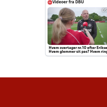
Videoer fra DBU
05
Hvem overtager nr.10 efter Eriks
Hvem glemmer sit pas? Hvem rin
Joachim altid til efter kampe?