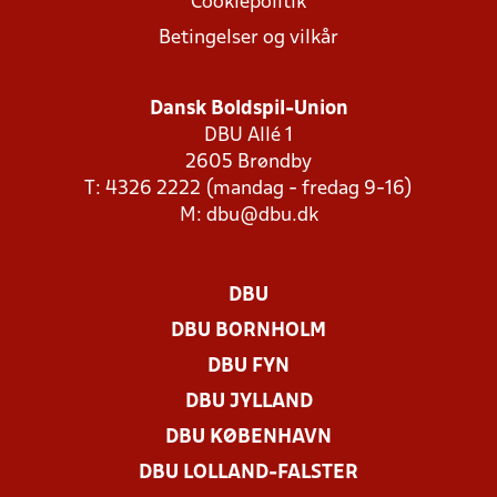
Cookiepolitik
Betingelser og vilkår
Dansk Boldspil-Union
DBU Allé 1
2605 Brøndby
T: 4326 2222 (mandag - fredag 9-16)
M:
dbu@dbu.dk
DBU
DBU BORNHOLM
DBU FYN
DBU JYLLAND
DBU KØBENHAVN
DBU LOLLAND-FALSTER