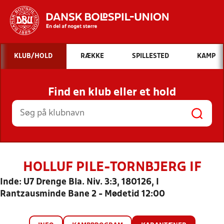
Hvad vil du søge efter?
KLUB/HOLD
RÆKKE
SPILLESTED
KAMP
INDHOLD OG NYHEDER
Find en klub eller et hold
STILLINGER, RESULTATER, KLUBBER OG
HOLD
HOLLUF PILE-TORNBJERG IF
Inde: U7 Drenge Bla. Niv. 3:3, 180126, I
Rantzausminde Bane 2 - Mødetid 12:00