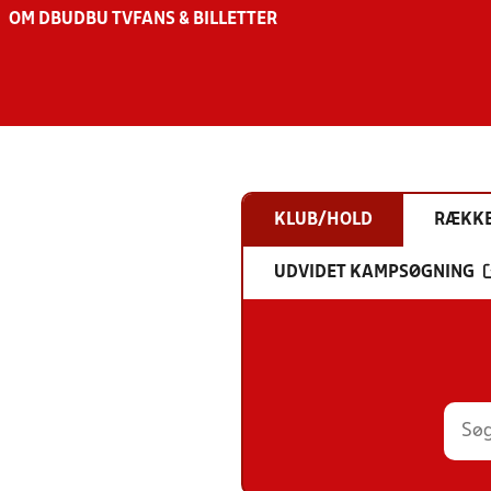
OM DBU
DBU TV
FANS & BILLETTER
KLUB/HOLD
RÆKK
UDVIDET KAMPSØGNING