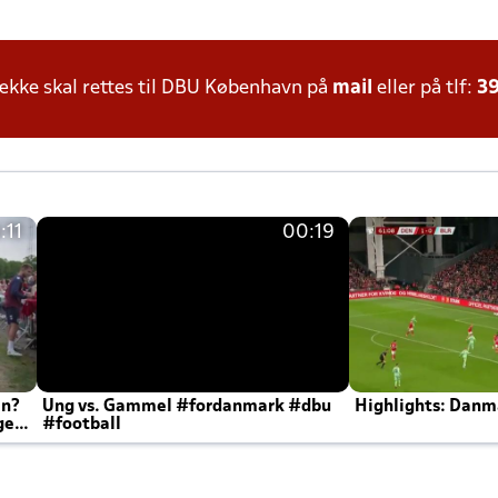
kke skal rettes til DBU København på
mail
eller på tlf:
39
:11
00:19
en?
Ung vs. Gammel #fordanmark #dbu
Highlights: Danma
ger
#football