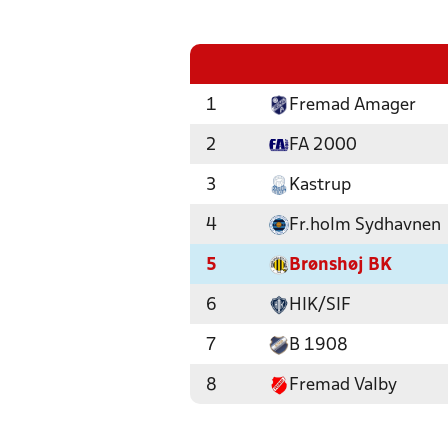
1
Fremad Amager
2
FA 2000
3
Kastrup
4
Fr.holm Sydhavnen
5
Brønshøj BK
6
HIK/SIF
7
B 1908
8
Fremad Valby