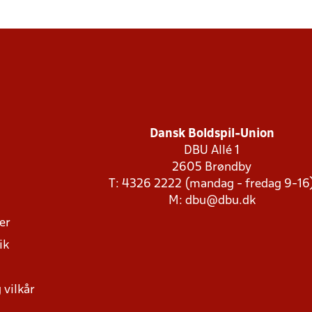
Dansk Boldspil-Union
DBU Allé 1
2605 Brøndby
T: 4326 2222 (mandag - fredag 9-16
M:
dbu@dbu.dk
ger
ik
 vilkår