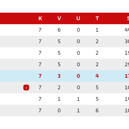
K
V
U
T
7
6
0
1
4
7
5
0
2
3
7
5
0
2
1
7
5
0
2
2
7
3
0
4
1
7
2
0
5
1
i
7
1
1
5
1
7
0
1
6
1