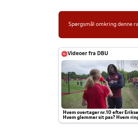
Spørgsmål omkring denne ræ
Videoer fra DBU
05
Hvem overtager nr.10 efter Eriks
Hvem glemmer sit pas? Hvem rin
Joachim altid til efter kampe?