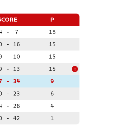
SCORE
P
4
-
7
18
0
-
16
15
9
-
10
15
9
-
13
15
!
7
-
34
9
0
-
23
6
4
-
28
4
0
-
42
1