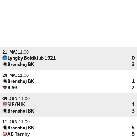
21. MAJ
11:00
Lyngby Boldklub 1921
0
Brønshøj BK
3
28. MAJ
11:00
Brønshøj BK
1
B.93
2
04. JUN.
11:00
SIF/HIK
1
Brønshøj BK
3
11. JUN.
11:00
Brønshøj BK
5
AB Tårnby
5