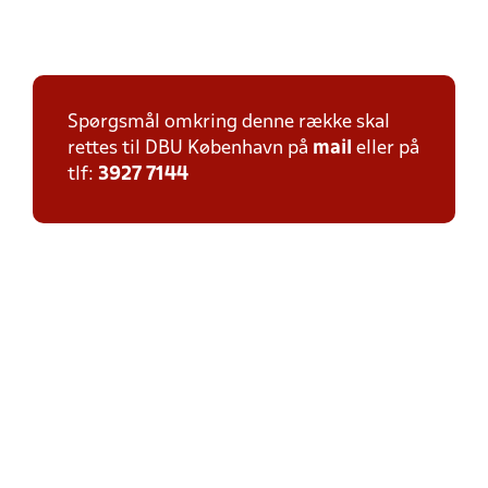
Spørgsmål omkring denne række skal
rettes til DBU København på
mail
eller på
tlf:
3927 7144