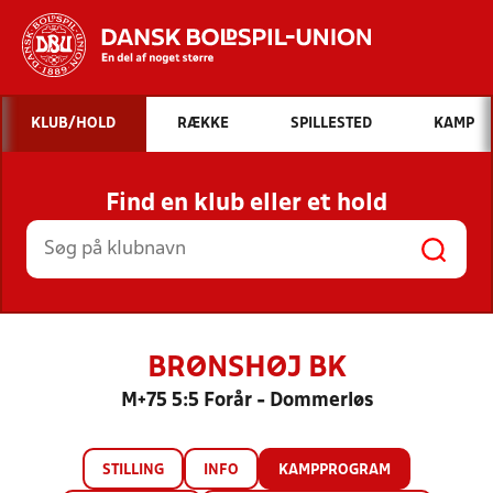
Hvad vil du søge efter?
KLUB/HOLD
RÆKKE
SPILLESTED
KAMP
INDHOLD OG NYHEDER
Find en klub eller et hold
STILLINGER, RESULTATER, KLUBBER OG
HOLD
BRØNSHØJ BK
M+75 5:5 Forår - Dommerløs
STILLING
INFO
KAMPPROGRAM