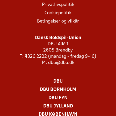
Privatlivspolitik
Cookiepolitik
Betingelser og vilkår
Dansk Boldspil-Union
DBU Allé 1
2605 Brøndby
T: 4326 2222 (mandag - fredag 9-16)
M:
dbu@dbu.dk
DBU
DBU BORNHOLM
DBU FYN
DBU JYLLAND
DBU KØBENHAVN