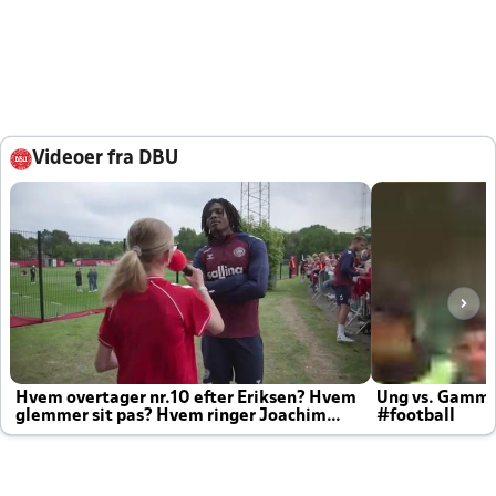
Videoer fra DBU
Hvem overtager nr.10 efter Eriksen? Hvem
Ung vs. Gamm
glemmer sit pas? Hvem ringer Joachim
#football
altid til efter kampe?