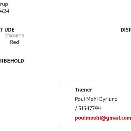
rup
2424
T UDE
DIS
STRØMPER
Rød
ORBEHOLD
Træner
Poul Møhl Dyrlund
/ 51547794
poulmoehl@gmail.co