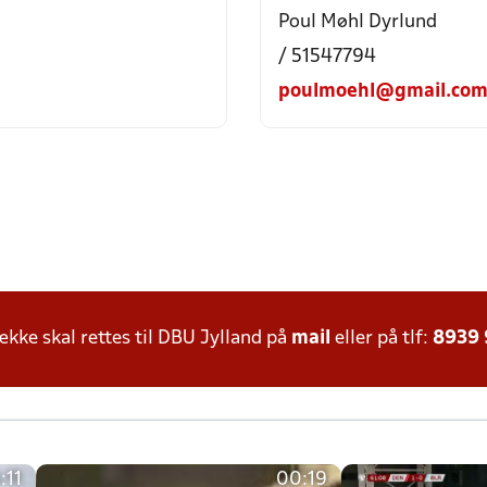
Poul Møhl Dyrlund
/ 51547794
poulmoehl@gmail.co
ke skal rettes til DBU Jylland på
mail
eller på tlf:
8939
:11
00:19