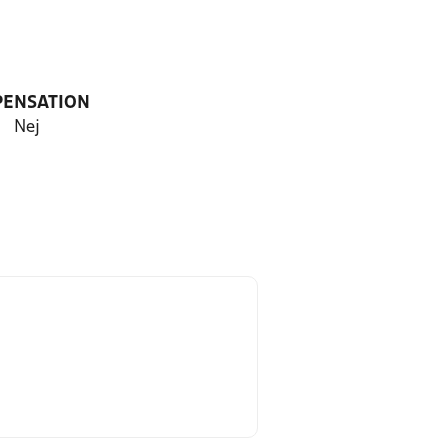
PENSATION
Nej
m