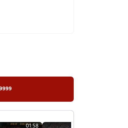
m
 9999
01:58
01:58