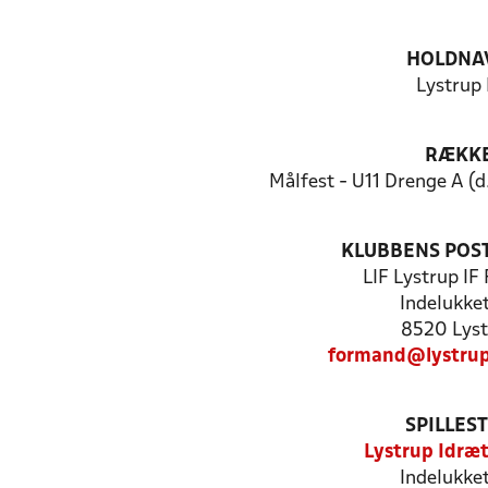
HOLDNA
Lystrup 
RÆKK
Målfest - U11 Drenge A (d.
KLUBBENS POS
LIF Lystrup IF
Indelukke
8520 Lyst
formand@lystrup
SPILLES
Lystrup Idræ
Indelukke