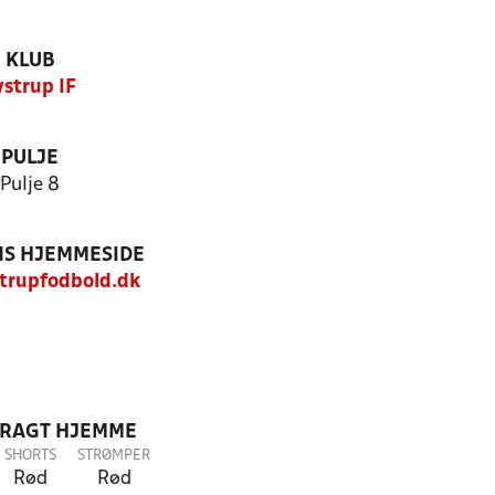
KLUB
ystrup IF
PULJE
Pulje 8
S HJEMMESIDE
trupfodbold.dk
DRAGT HJEMME
SHORTS
STRØMPER
Rød
Rød