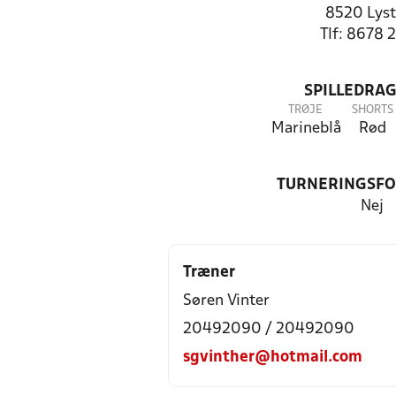
8520 Lyst
Tlf: 8678 
SPILLEDRAG
TRØJE
SHORTS
Marineblå
Rød
TURNERINGSF
Nej
Træner
Søren Vinter
20492090 / 20492090
sgvinther@hotmail.com