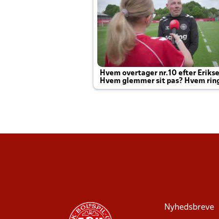
Hvem overtager nr.10 efter Eriks
Hvem glemmer sit pas? Hvem rin
Joachim altid til efter kampe?
Nyhedsbreve