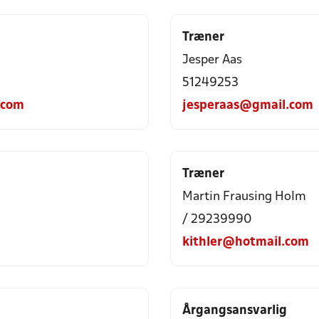
Træner
Jesper Aas
51249253
.com
jesperaas@gmail.com
Træner
Martin Frausing Holm
/ 29239990
kithler@hotmail.com
Årgangsansvarlig