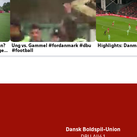
en?
Ung vs. Gammel #fordanmark #dbu
Highlights: Danma
ger
#football
Dansk Boldspil-Union