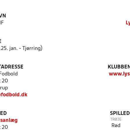
VN
IF
L
E
25. jan. - Tjørring)
TADRESSE
KLUBBEN
 Fodbold
www.lys
t 20
rup
fodbold.dk
TED
SPILLE
TRØJE
tsanlæg
Rød
t 20