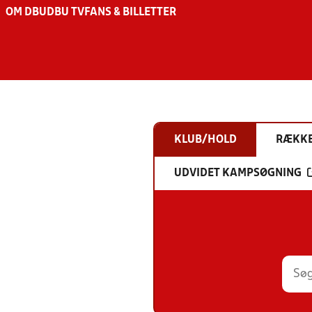
OM DBU
DBU TV
FANS & BILLETTER
KLUB/HOLD
RÆKK
UDVIDET KAMPSØGNING