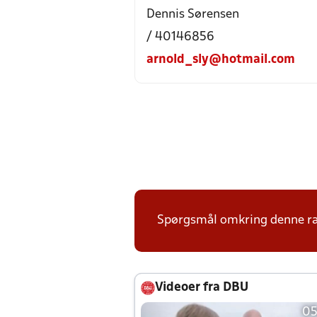
Dennis Sørensen
/ 40146856
arnold_sly@hotmail.com
Spørgsmål omkring denne ræk
Videoer fra DBU
05