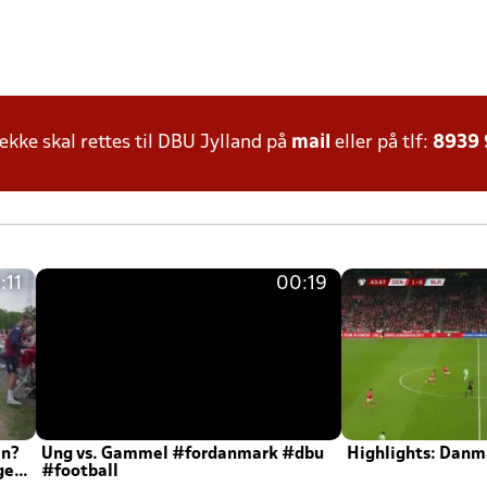
ke skal rettes til DBU Jylland på
mail
eller på tlf:
8939
:11
00:19
en?
Ung vs. Gammel #fordanmark #dbu
Highlights: Danma
ger
#football