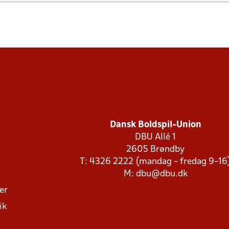
Dansk Boldspil-Union
DBU Allé 1
2605 Brøndby
T: 4326 2222 (mandag - fredag 9-16
M:
dbu@dbu.dk
ger
ik