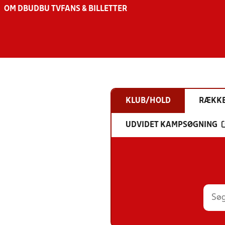
OM DBU
DBU TV
FANS & BILLETTER
KLUB/HOLD
RÆKK
UDVIDET KAMPSØGNING