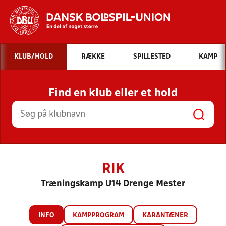
Hvad vil du søge efter?
KLUB/HOLD
RÆKKE
SPILLESTED
KAMP
INDHOLD OG NYHEDER
Find en klub eller et hold
STILLINGER, RESULTATER, KLUBBER OG
HOLD
RIK
Træningskamp U14 Drenge Mester
INFO
KAMPPROGRAM
KARANTÆNER