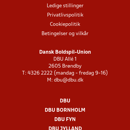
Ledige stillinger
Privatlivspolitik
Cookiepolitik
Betingelser og vilkår
Dansk Boldspil-Union
DBU Allé 1
2605 Brøndby
T: 4326 2222 (mandag - fredag 9-16)
M:
dbu@dbu.dk
DBU
DBU BORNHOLM
DBU FYN
DBU JYLLAND