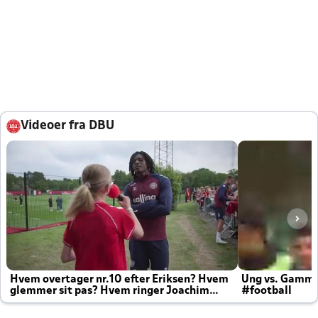
Videoer fra DBU
Hvem overtager nr.10 efter Eriksen? Hvem
Ung vs. Gamm
glemmer sit pas? Hvem ringer Joachim
#football
altid til efter kampe?