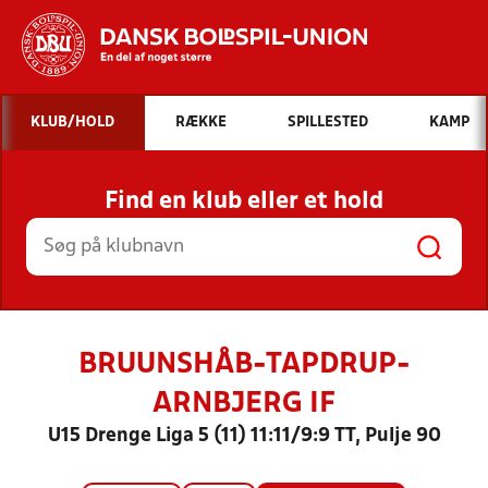
Hvad vil du søge efter?
KLUB/HOLD
RÆKKE
SPILLESTED
KAMP
INDHOLD OG NYHEDER
Find en klub eller et hold
STILLINGER, RESULTATER, KLUBBER OG
HOLD
BRUUNSHÅB-TAPDRUP-
ARNBJERG IF
U15 Drenge Liga 5 (11) 11:11/9:9 TT, Pulje 90