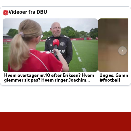
Videoer fra DBU
Hvem overtager nr.10 efter Eriksen? Hvem
Ung vs. Gamm
glemmer sit pas? Hvem ringer Joachim
#football
altid til efter kampe?