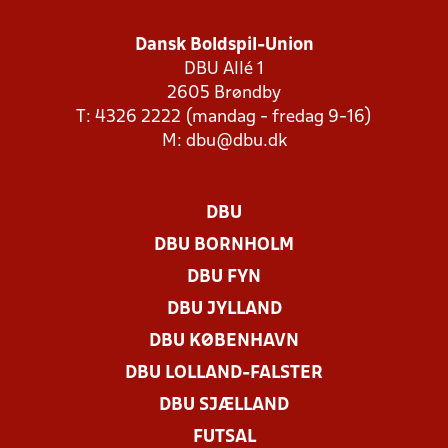
Dansk Boldspil-Union
DBU Allé 1
2605 Brøndby
T: 4326 2222 (mandag - fredag 9-16)
M:
dbu@dbu.dk
DBU
DBU BORNHOLM
DBU FYN
DBU JYLLAND
DBU KØBENHAVN
DBU LOLLAND-FALSTER
DBU SJÆLLAND
FUTSAL