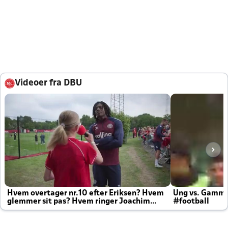
Videoer fra DBU
Hvem overtager nr.10 efter Eriksen? Hvem
Ung vs. Gamm
glemmer sit pas? Hvem ringer Joachim
#football
altid til efter kampe?