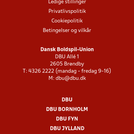
Ledige stillinger
Privatlivspolitik
Cookiepolitik
Betingelser og vilkår
Dansk Boldspil-Union
DBU Allé 1
2605 Brøndby
T: 4326 2222 (mandag - fredag 9-16)
M:
dbu@dbu.dk
DBU
DBU BORNHOLM
DBU FYN
DBU JYLLAND