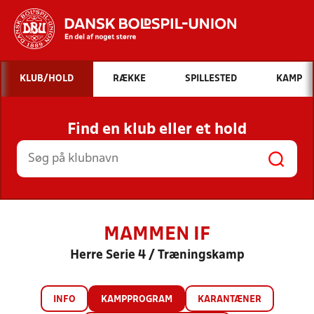
Hvad vil du søge efter?
KLUB/HOLD
RÆKKE
SPILLESTED
KAMP
INDHOLD OG NYHEDER
Find en klub eller et hold
STILLINGER, RESULTATER, KLUBBER OG
HOLD
MAMMEN IF
Herre Serie 4 / Træningskamp
INFO
KAMPPROGRAM
KARANTÆNER