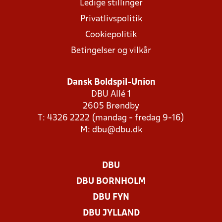
Ledige stillinger
Privatlivspolitik
Cookiepolitik
Betingelser og vilkår
Dansk Boldspil-Union
DBU Allé 1
2605 Brøndby
T: 4326 2222 (mandag - fredag 9-16)
M:
dbu@dbu.dk
DBU
DBU BORNHOLM
DBU FYN
DBU JYLLAND