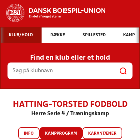
Hvad vil du søge efter?
KLUB/HOLD
RÆKKE
SPILLESTED
KAMP
INDHOLD OG NYHEDER
Find en klub eller et hold
STILLINGER, RESULTATER, KLUBBER OG
HOLD
HATTING-TORSTED FODBOLD
Herre Serie 4 / Træningskamp
INFO
KAMPPROGRAM
KARANTÆNER