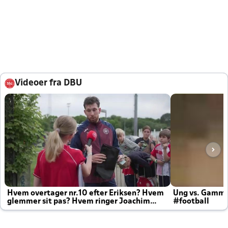
Videoer fra DBU
Hvem overtager nr.10 efter Eriksen? Hvem
Ung vs. Gamm
glemmer sit pas? Hvem ringer Joachim
#football
altid til efter kampe?