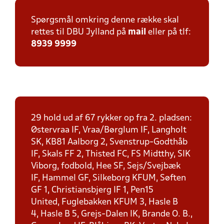
Spørgsmål omkring denne række skal
rettes til DBU Jylland på
mail
eller på tlf:
8939 9999
29 hold ud af 67 rykker op fra 2. pladsen:
Østervraa IF, Vraa/Børglum IF, Langholt
SK, KB81 Aalborg 2, Svenstrup-Godthåb
IF, Skals FF 2, Thisted FC, FS Midtthy, SIK
Viborg, fodbold, Hee SF, Sejs/Svejbæk
IF, Hammel GF, Silkeborg KFUM, Søften
GF 1, Christiansbjerg IF 1, Pen15
United, Fuglebakken KFUM 3, Hasle B
4, Hasle B 5, Grejs-Dalen IK, Brande O. B.,