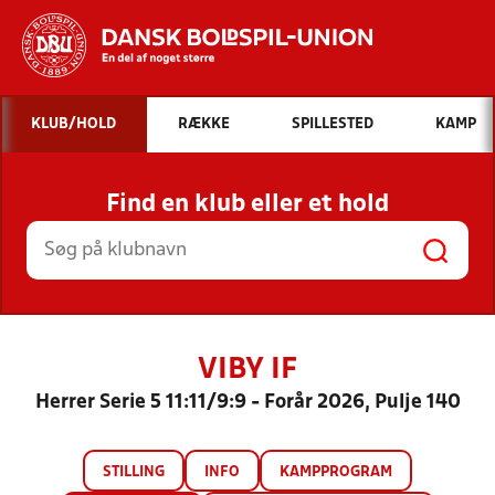
Hvad vil du søge efter?
KLUB/HOLD
RÆKKE
SPILLESTED
KAMP
INDHOLD OG NYHEDER
Find en klub eller et hold
STILLINGER, RESULTATER, KLUBBER OG
HOLD
VIBY IF
Herrer Serie 5 11:11/9:9 - Forår 2026, Pulje 140
STILLING
INFO
KAMPPROGRAM