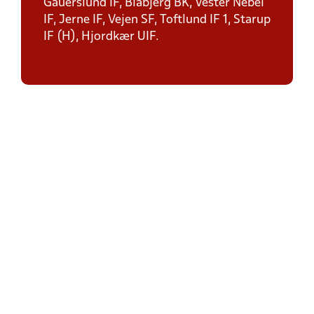
Gauerslund IF, Blåbjerg BK, Vester Nebel
IF, Jerne IF, Vejen SF, Toftlund IF 1, Starup
IF (H), Hjordkær UIF.