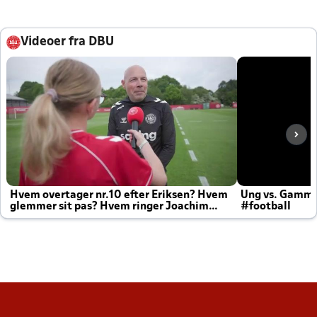
Videoer fra DBU
Hvem overtager nr.10 efter Eriksen? Hvem
Ung vs. Gamm
glemmer sit pas? Hvem ringer Joachim
#football
altid til efter kampe?