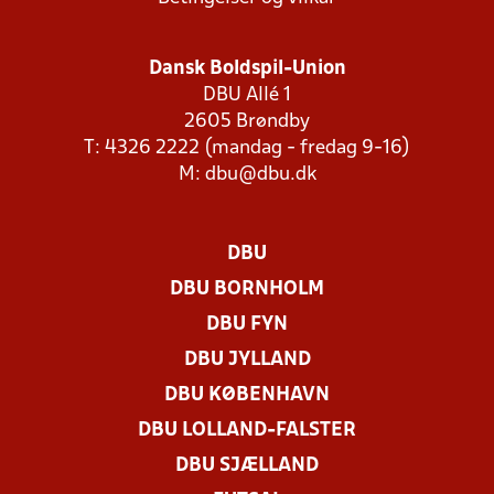
Dansk Boldspil-Union
DBU Allé 1
2605 Brøndby
T: 4326 2222 (mandag - fredag 9-16)
M:
dbu@dbu.dk
DBU
DBU BORNHOLM
DBU FYN
DBU JYLLAND
DBU KØBENHAVN
DBU LOLLAND-FALSTER
DBU SJÆLLAND