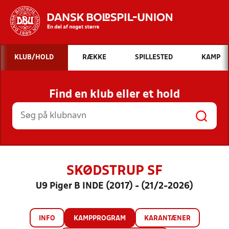
Hvad vil du søge efter?
KLUB/HOLD
RÆKKE
SPILLESTED
KAMP
INDHOLD OG NYHEDER
Find en klub eller et hold
STILLINGER, RESULTATER, KLUBBER OG
HOLD
SKØDSTRUP SF
U9 Piger B INDE (2017) - (21/2-2026)
INFO
KAMPPROGRAM
KARANTÆNER