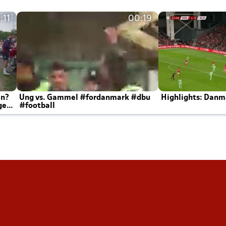
:11
00:19
en?
Ung vs. Gammel #fordanmark #dbu
Highlights: Danma
ger
#football