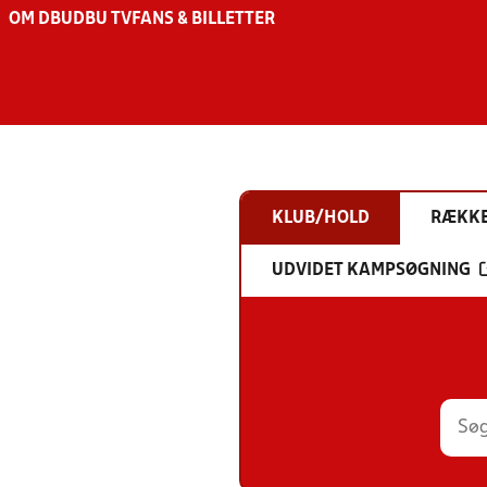
OM DBU
DBU TV
FANS & BILLETTER
KLUB/HOLD
RÆKK
UDVIDET KAMPSØGNING