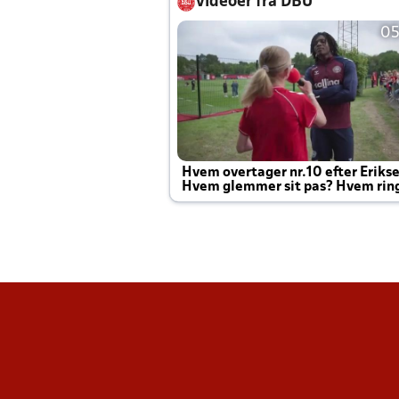
Videoer fra DBU
05
Hvem overtager nr.10 efter Eriks
Hvem glemmer sit pas? Hvem rin
Joachim altid til efter kampe?