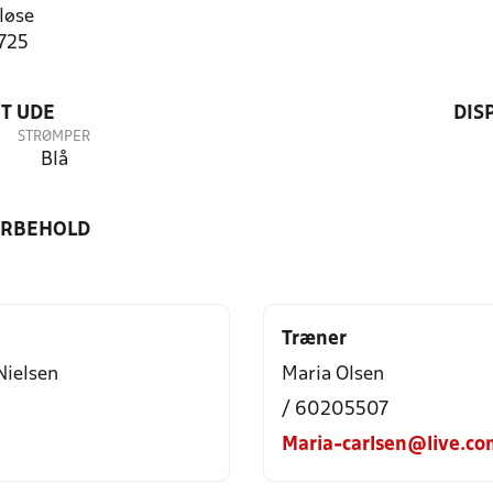
løse
1725
T UDE
DIS
STRØMPER
Blå
ORBEHOLD
Træner
Nielsen
Maria Olsen
/ 60205507
Maria-carlsen@live.co