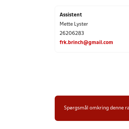
Assistent
Mette Lyster
26206283
frk.brinch@gmail.com
Spørgsmål omkring denne ræk