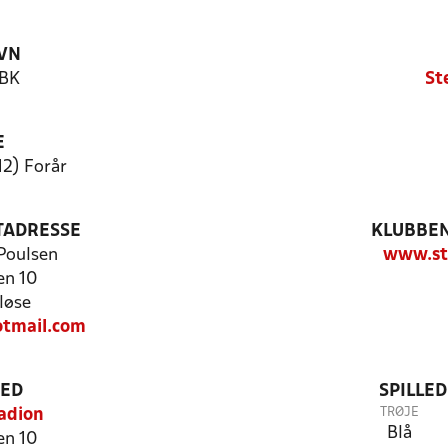
VN
 BK
St
E
12) Forår
TADRESSE
KLUBBEN
Poulsen
www.st
en 10
løse
tmail.com
TED
SPILLE
TRØJE
adion
Blå
en 10