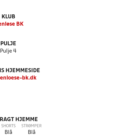
KLUB
enløse BK
PULJE
Pulje 4
S HJEMMESIDE
enloese-bk.dk
DRAGT HJEMME
SHORTS
STRØMPER
Blå
Blå