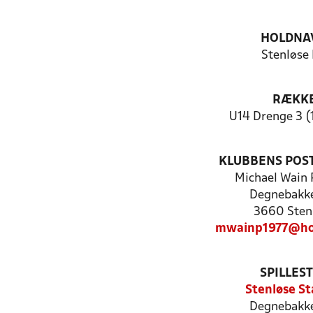
HOLDNA
Stenløse
RÆKK
U14 Drenge 3 (
KLUBBENS POS
Michael Wain 
Degnebakk
3660 Sten
mwainp1977@ho
SPILLES
Stenløse St
Degnebakk