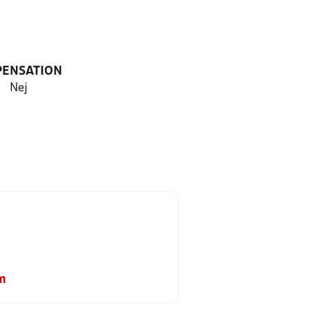
PENSATION
Nej
m