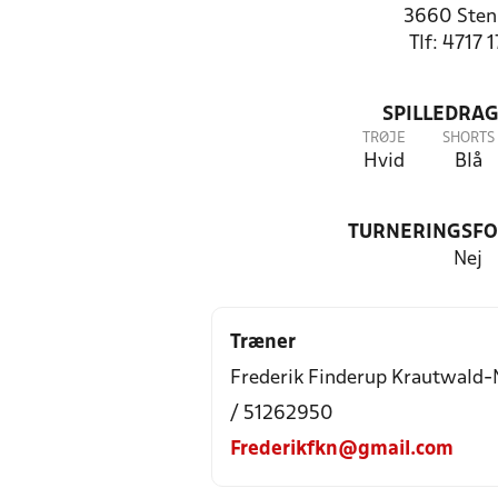
3660 Sten
Tlf: 4717 
SPILLEDRAG
TRØJE
SHORTS
Hvid
Blå
TURNERINGSF
Nej
Træner
Frederik Finderup Krautwald-
/ 51262950
Frederikfkn@gmail.com