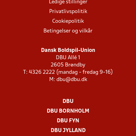
Ledige stillinger
Privatlivspolitik
Cookiepolitik
Betingelser og vilkår
Dansk Boldspil-Union
DBU Allé 1
2605 Brøndby
T: 4326 2222 (mandag - fredag 9-16)
M:
dbu@dbu.dk
DBU
DBU BORNHOLM
DBU FYN
DBU JYLLAND