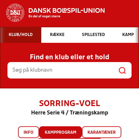
Hvad vil du søge efter?
KLUB/HOLD
RÆKKE
SPILLESTED
KAMP
INDHOLD OG NYHEDER
Find en klub eller et hold
STILLINGER, RESULTATER, KLUBBER OG
HOLD
SORRING-VOEL
Herre Serie 4 / Træningskamp
INFO
KAMPPROGRAM
KARANTÆNER