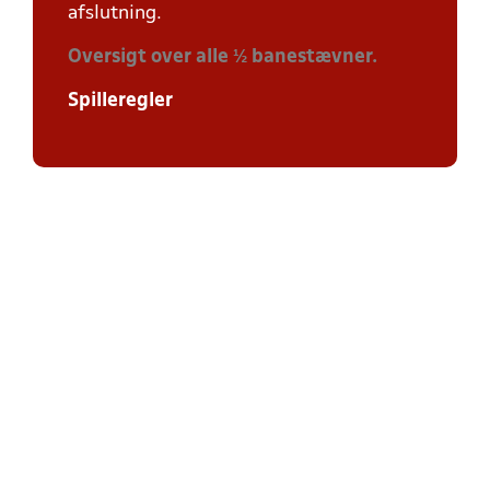
afslutning.
Oversigt over alle ½ banestævner.
Spilleregler