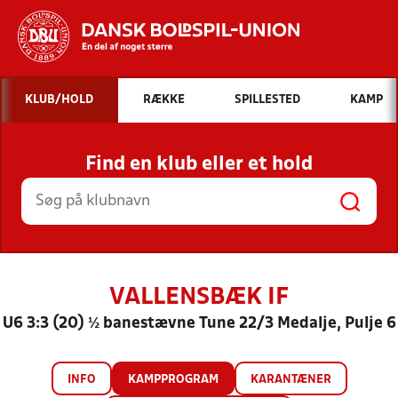
Hvad vil du søge efter?
KLUB/HOLD
RÆKKE
SPILLESTED
KAMP
INDHOLD OG NYHEDER
Find en klub eller et hold
STILLINGER, RESULTATER, KLUBBER OG
HOLD
VALLENSBÆK IF
U6 3:3 (20) ½ banestævne Tune 22/3 Medalje, Pulje 6
INFO
KAMPPROGRAM
KARANTÆNER