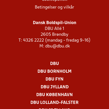
Betingelser og vilkår
Dansk Boldspil-Union
DBU Allé 1
2605 Brøndby
T: 4326 2222 (mandag - fredag 9-16)
M:
dbu@dbu.dk
DBU
DBU BORNHOLM
DBU FYN
DBU JYLLAND
DBU KØBENHAVN
DBU LOLLAND-FALSTER