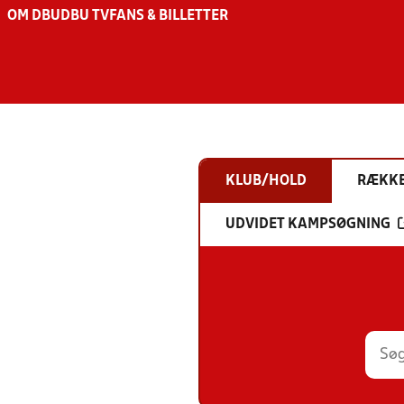
OM DBU
DBU TV
FANS & BILLETTER
KLUB/HOLD
RÆKK
UDVIDET KAMPSØGNING