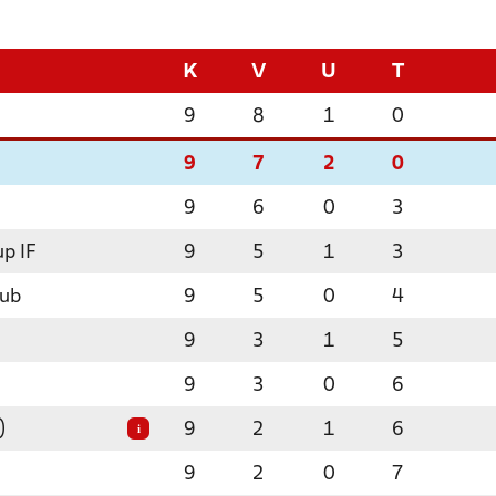
K
V
U
T
9
8
1
0
9
7
2
0
9
6
0
3
p IF
9
5
1
3
lub
9
5
0
4
9
3
1
5
9
3
0
6
)
9
2
1
6
i
9
2
0
7