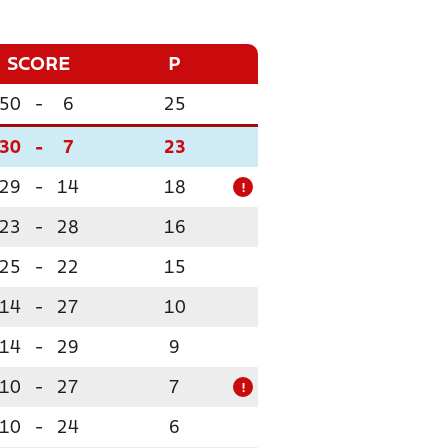
SCORE
P
50
-
6
25
30
-
7
23
29
-
14
18
!
23
-
28
16
25
-
22
15
14
-
27
10
14
-
29
9
10
-
27
7
!
10
-
24
6