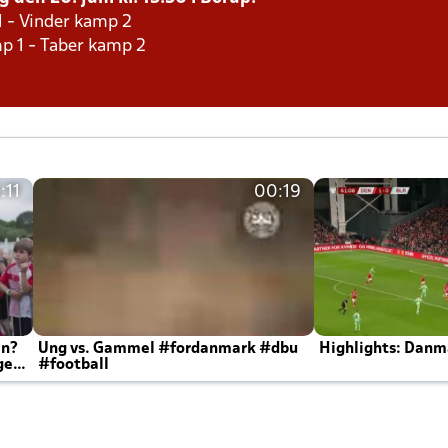
1 - Vinder kamp 2
p 1 - Taber kamp 2
:11
00:19
en?
Ung vs. Gammel #fordanmark #dbu
Highlights: Danma
ger
#football