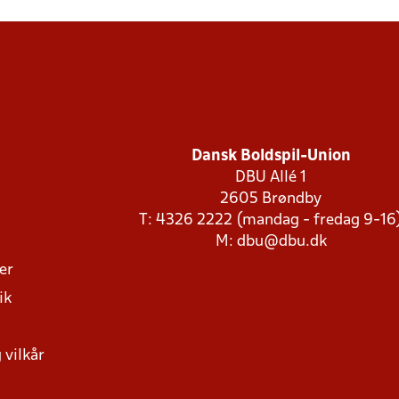
Dansk Boldspil-Union
DBU Allé 1
2605 Brøndby
T: 4326 2222 (mandag - fredag 9-16
M:
dbu@dbu.dk
ger
ik
 vilkår