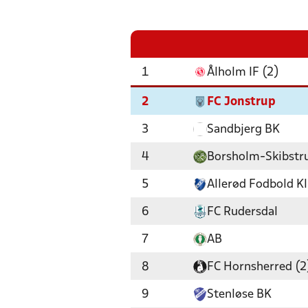
1
Ålholm IF (2)
2
FC Jonstrup
3
Sandbjerg BK
4
Borsholm-Skibstru
5
Allerød Fodbold K
6
FC Rudersdal
7
AB
8
FC Hornsherred (2
9
Stenløse BK