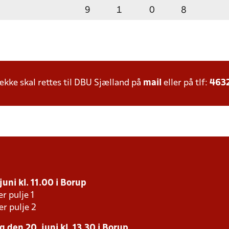
9
1
0
8
ke skal rettes til DBU Sjælland på
mail
eller på tlf:
463
uni kl. 11.00 i Borup
r pulje 1
er pulje 2
 den 20. juni kl. 13.30 i Borup.