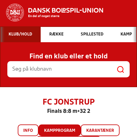
Hvad vil du søge efter?
KLUB/HOLD
RÆKKE
SPILLESTED
KAMP
INDHOLD OG NYHEDER
Find en klub eller et hold
STILLINGER, RESULTATER, KLUBBER OG
HOLD
FC JONSTRUP
Finals 8:8 m+32 2
INFO
KAMPPROGRAM
KARANTÆNER