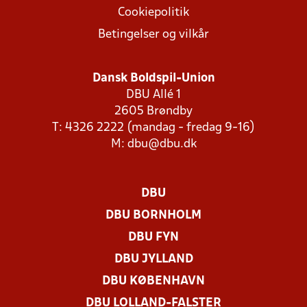
Cookiepolitik
Betingelser og vilkår
Dansk Boldspil-Union
DBU Allé 1
2605 Brøndby
T: 4326 2222 (mandag - fredag 9-16)
M:
dbu@dbu.dk
DBU
DBU BORNHOLM
DBU FYN
DBU JYLLAND
DBU KØBENHAVN
DBU LOLLAND-FALSTER