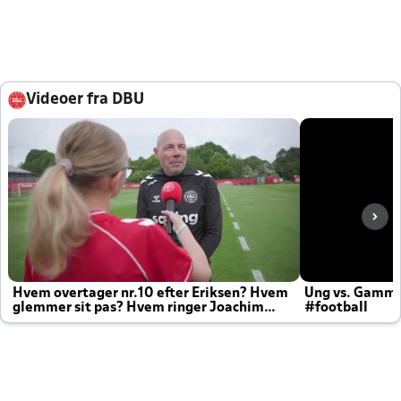
Videoer fra DBU
Hvem overtager nr.10 efter Eriksen? Hvem
Ung vs. Gamm
glemmer sit pas? Hvem ringer Joachim
#football
altid til efter kampe?