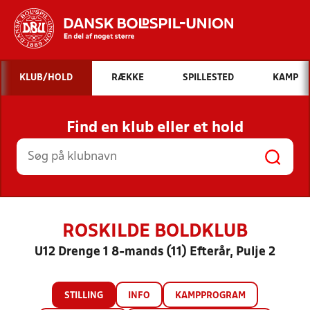
Hvad vil du søge efter?
KLUB/HOLD
RÆKKE
SPILLESTED
KAMP
INDHOLD OG NYHEDER
Find en klub eller et hold
STILLINGER, RESULTATER, KLUBBER OG
HOLD
ROSKILDE BOLDKLUB
U12 Drenge 1 8-mands (11) Efterår, Pulje 2
STILLING
INFO
KAMPPROGRAM