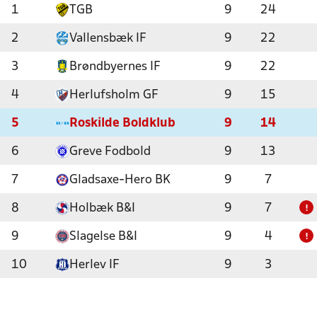
1
TGB
9
24
2
Vallensbæk IF
9
22
3
Brøndbyernes IF
9
22
4
Herlufsholm GF
9
15
5
Roskilde Boldklub
9
14
6
Greve Fodbold
9
13
7
Gladsaxe-Hero BK
9
7
8
Holbæk B&I
9
7
!
9
Slagelse B&I
9
4
!
10
Herlev IF
9
3