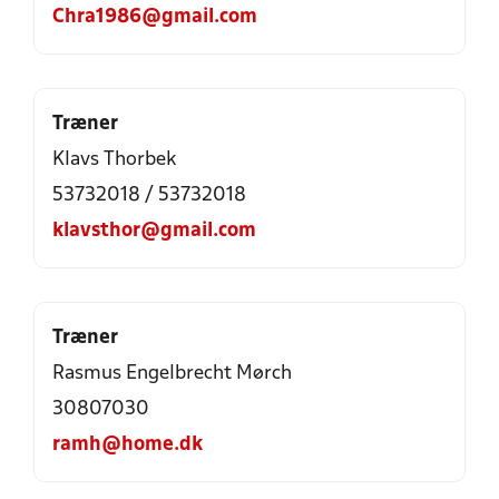
Chra1986@gmail.com
Træner
Klavs Thorbek
53732018 / 53732018
klavsthor@gmail.com
Træner
Rasmus Engelbrecht Mørch
30807030
ramh@home.dk