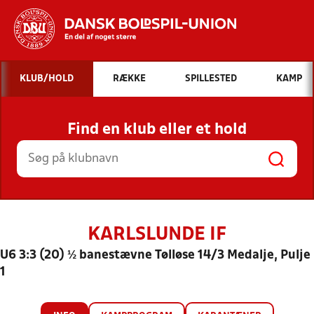
Hvad vil du søge efter?
KLUB/HOLD
RÆKKE
SPILLESTED
KAMP
INDHOLD OG NYHEDER
Find en klub eller et hold
STILLINGER, RESULTATER, KLUBBER OG
HOLD
KARLSLUNDE IF
U6 3:3 (20) ½ banestævne Tølløse 14/3 Medalje, Pulje
1