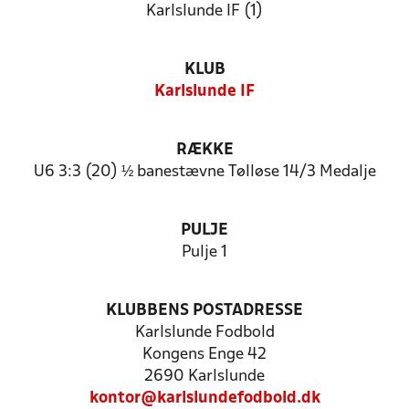
Karlslunde IF (1)
KLUB
Karlslunde IF
RÆKKE
U6 3:3 (20) ½ banestævne Tølløse 14/3 Medalje
PULJE
Pulje 1
KLUBBENS POSTADRESSE
Karlslunde Fodbold
Kongens Enge 42
2690 Karlslunde
kontor@karlslundefodbold.dk