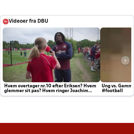
Videoer fra DBU
Hvem overtager nr.10 efter Eriksen? Hvem
Ung vs. Gamm
glemmer sit pas? Hvem ringer Joachim
#football
altid til efter kampe?