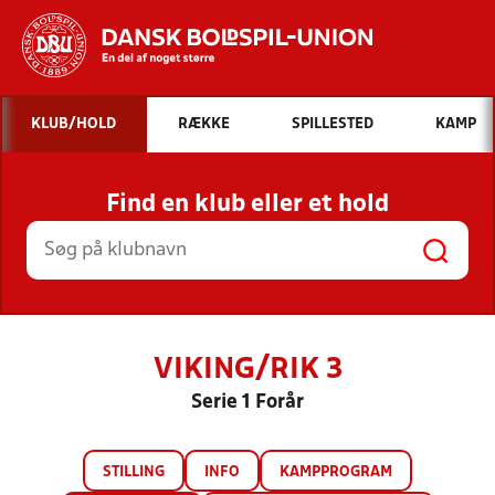
Hvad vil du søge efter?
KLUB/HOLD
RÆKKE
SPILLESTED
KAMP
INDHOLD OG NYHEDER
Find en klub eller et hold
STILLINGER, RESULTATER, KLUBBER OG
HOLD
VIKING/RIK 3
Serie 1 Forår
STILLING
INFO
KAMPPROGRAM