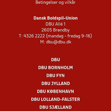
Betingelser og vilkår
Dansk Boldspil-Union
DBU Allé 1
2605 Brøndby
T: 4326 2222 (mandag - fredag 9-16)
M:
dbu@dbu.dk
DBU
DBU BORNHOLM
DBU FYN
DBU JYLLAND
DBU KØBENHAVN
DBU LOLLAND-FALSTER
DBU SJÆLLAND