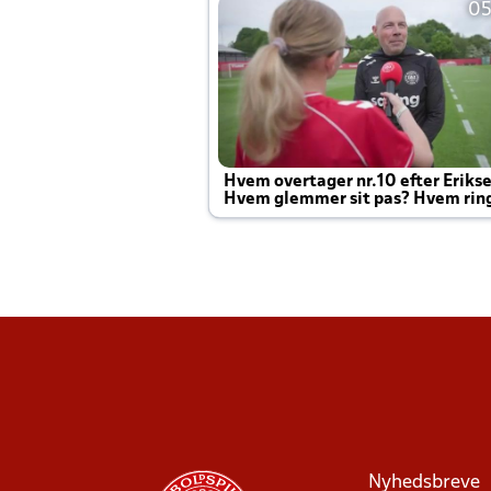
05
Hvem overtager nr.10 efter Eriks
Hvem glemmer sit pas? Hvem rin
Joachim altid til efter kampe?
Nyhedsbreve