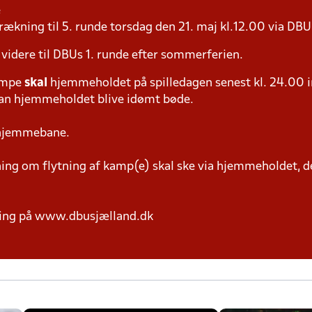
e
rækning til 5. runde torsdag den 21. maj kl.12.00 via DB
 videre til DBUs 1. runde efter sommerferien.
ampe
skal
hjemmeholdet på spilledagen senest kl. 24.00 i
 kan hjemmeholdet blive idømt bøde.
 hjemmebane.
g om flytning af kamp(e) skal ske via hjemmeholdet, der
ring på www.dbusjælland.dk