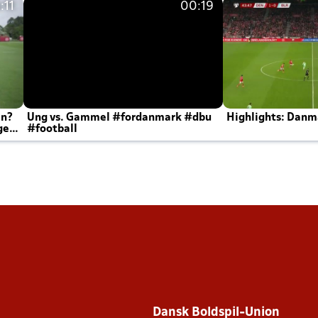
:11
00:19
en?
Ung vs. Gammel #fordanmark #dbu
Highlights: Danma
ger
#football
Dansk Boldspil-Union