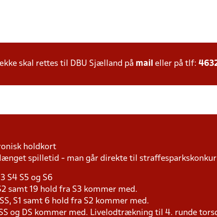
ke skal rettes til DBU Sjælland på
mail
eller på tlf:
463
ronisk holdkort
længet spilletid - man går direkte til straffesparkskonkur
S3 S4 S5 og S6
a S2 samt 19 hold fra S3 kommer med.
a SS, S1 samt 6 hold fra S2 kommer med.
 SS og DS kommer med. Livelodtrækning til 4. runde torsd