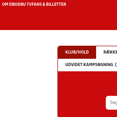
OM DBU
DBU TV
FANS & BILLETTER
KLUB/HOLD
RÆKK
UDVIDET KAMPSØGNING