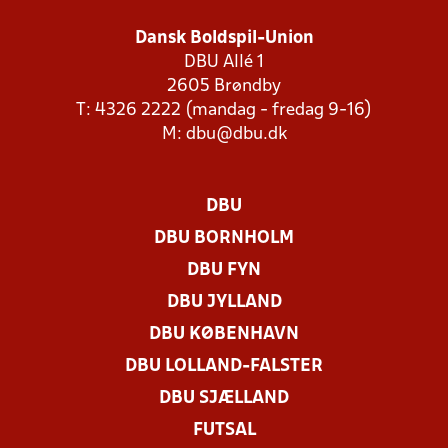
Dansk Boldspil-Union
DBU Allé 1
2605 Brøndby
T: 4326 2222 (mandag - fredag 9-16)
M:
dbu@dbu.dk
DBU
DBU BORNHOLM
DBU FYN
DBU JYLLAND
DBU KØBENHAVN
DBU LOLLAND-FALSTER
DBU SJÆLLAND
FUTSAL