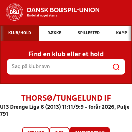
Hvad vil du søge efter?
KLUB/HOLD
RÆKKE
SPILLESTED
KAMP
INDHOLD OG NYHEDER
Find en klub eller et hold
STILLINGER, RESULTATER, KLUBBER OG
HOLD
THORSØ/TUNGELUND IF
U13 Drenge Liga 6 (2013) 11:11/9:9 - forår 2026, Pulje
791