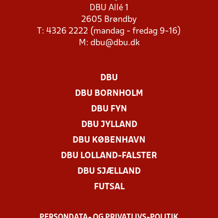
DBU Allé 1
2605 Brøndby
T: 4326 2222 (mandag - fredag 9-16)
M:
dbu@dbu.dk
DBU
DBU BORNHOLM
DBU FYN
DBU JYLLAND
DBU KØBENHAVN
DBU LOLLAND-FALSTER
DBU SJÆLLAND
FUTSAL
PERSONDATA- OG PRIVATLIVS-POLITIK