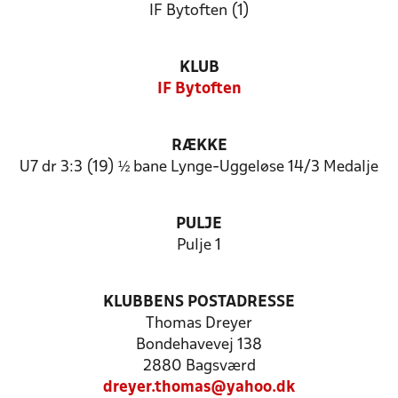
IF Bytoften (1)
KLUB
IF Bytoften
RÆKKE
U7 dr 3:3 (19) ½ bane Lynge-Uggeløse 14/3 Medalje
PULJE
Pulje 1
KLUBBENS POSTADRESSE
Thomas Dreyer
Bondehavevej 138
2880 Bagsværd
dreyer.thomas@yahoo.dk