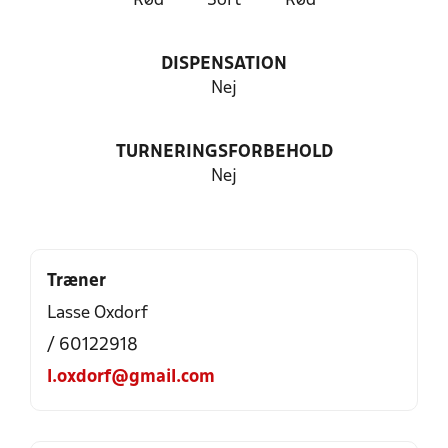
Rød
Sort
Rød
DISPENSATION
Nej
TURNERINGSFORBEHOLD
Nej
Træner
Lasse Oxdorf
/ 60122918
l.oxdorf@gmail.com