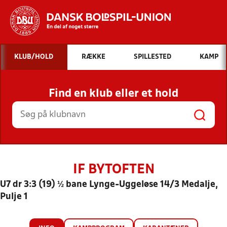
Hvad vil du søge efter?
KLUB/HOLD
RÆKKE
SPILLESTED
KAMP
INDHOLD OG NYHEDER
Find en klub eller et hold
STILLINGER, RESULTATER, KLUBBER OG
HOLD
IF BYTOFTEN
U7 dr 3:3 (19) ½ bane Lynge-Uggeløse 14/3 Medalje,
Pulje 1