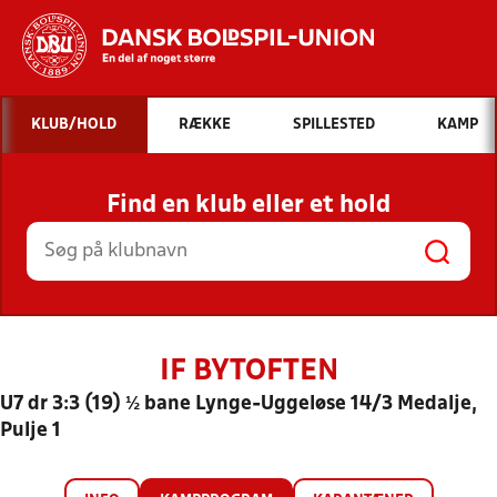
Hvad vil du søge efter?
KLUB/HOLD
RÆKKE
SPILLESTED
KAMP
INDHOLD OG NYHEDER
Find en klub eller et hold
STILLINGER, RESULTATER, KLUBBER OG
HOLD
IF BYTOFTEN
U7 dr 3:3 (19) ½ bane Lynge-Uggeløse 14/3 Medalje,
Pulje 1