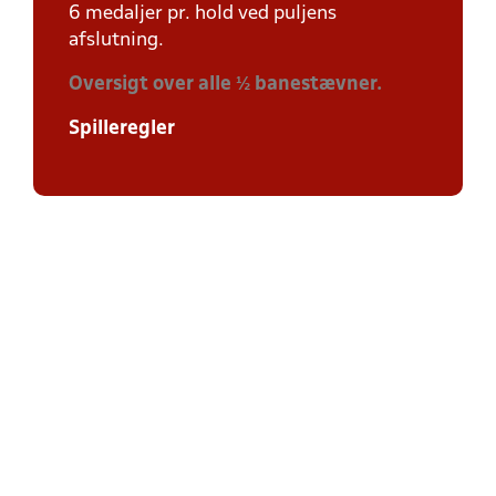
6 medaljer pr. hold ved puljens
afslutning.
Oversigt over alle ½ banestævner.
Spilleregler