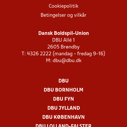
Cookiepolitik
Betingelser og vilkår
Dansk Boldspil-Union
DBU Allé 1
2605 Brøndby
T: 4326 2222 (mandag - fredag 9-16)
M:
dbu@dbu.dk
DBU
DBU BORNHOLM
DBU FYN
DBU JYLLAND
DBU KØBENHAVN
DBU LOLLAND-FALSTER