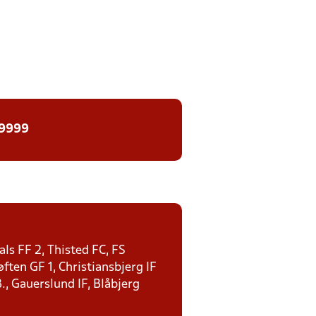
 9999
ls FF 2, Thisted FC, FS
ten GF 1, Christiansbjerg IF
., Gauerslund IF, Blåbjerg