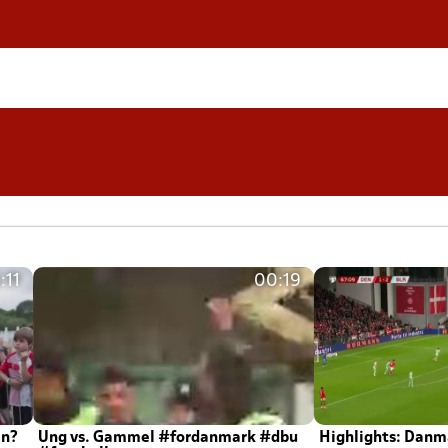
:11
00:19
en?
Ung vs. Gammel #fordanmark #dbu
Highlights: Danma