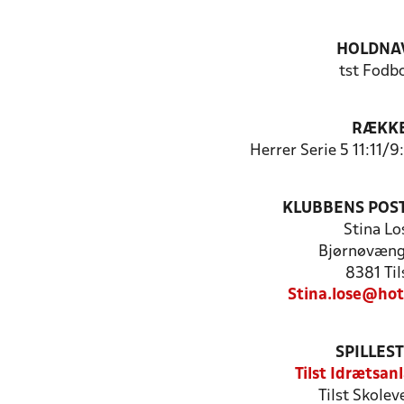
HOLDNA
tst Fodb
RÆKK
Herrer Serie 5 11:11/
KLUBBENS POS
Stina Lo
Bjørnøvæng
8381 Til
Stina.lose@ho
SPILLES
Tilst Idrætsan
Tilst Skolev