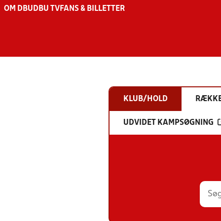
OM DBU
DBU TV
FANS & BILLETTER
KLUB/HOLD
RÆKK
UDVIDET KAMPSØGNING