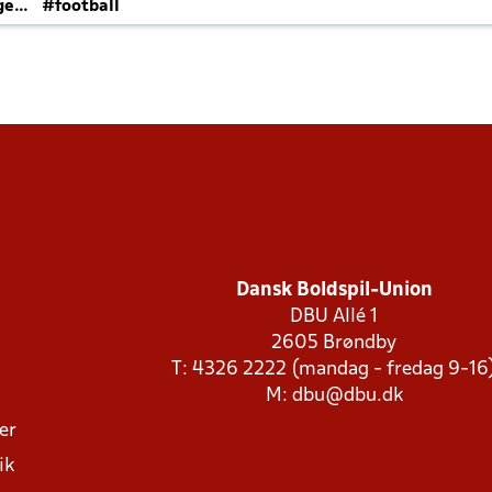
ger
#football
Dansk Boldspil-Union
DBU Allé 1
2605 Brøndby
T: 4326 2222 (mandag - fredag 9-16
M:
dbu@dbu.dk
ger
ik