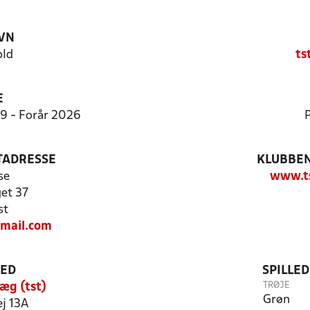
VN
old
ts
E
9:9 - Forår 2026
P
TADRESSE
KLUBBEN
se
www.ts
et 37
st
tmail.com
TED
SPILLE
TRØJE
læg (tst)
Grøn
ej 13A