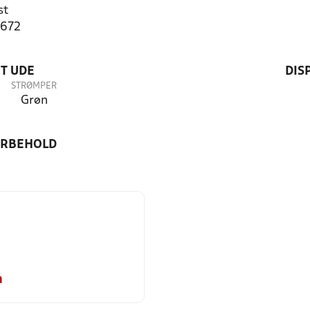
st
1672
T UDE
DIS
STRØMPER
Grøn
ORBEHOLD
m