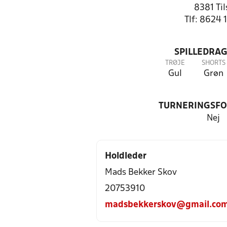
8381 Til
Tlf: 8624 
SPILLEDRAG
TRØJE
SHORTS
Gul
Grøn
TURNERINGSF
Nej
Holdleder
Mads Bekker Skov
20753910
madsbekkerskov@gmail.co