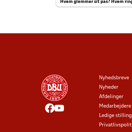
Hvem glemmer sit pas? Hvem rin
Joachim altid til efter kampe?
Nyhedsbreve
Nyheder
Afdelinger
Medarbejdere
Ledige stillin
Privatlivspolit