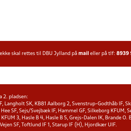
ke skal rettes til DBU Jylland på
mail
eller på tlf:
8939
a 2. pladsen:
F, Langholt SK, KB81 Aalborg 2, Svenstrup-Godthåb IF, Ska
, Hee SF, Sejs/Svejbæk IF, Hammel GF, Silkeborg KFUM, Søf
KFUM 3, Hasle B 4, Hasle B 5, Grejs-Dalen IK, Brande O. B
 Vejen SF, Toftlund IF 1, Starup IF (H), Hjordkær UIF.