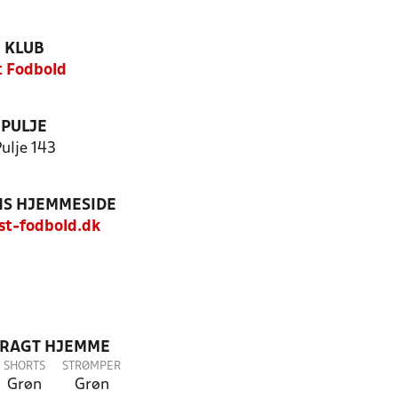
KLUB
t Fodbold
PULJE
ulje 143
S HJEMMESIDE
t-fodbold.dk
DRAGT HJEMME
SHORTS
STRØMPER
Grøn
Grøn