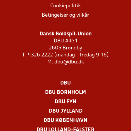
Cookiepolitik
Betingelser og vilkår
Dansk Boldspil-Union
DBU Allé 1
2605 Brøndby
T: 4326 2222 (mandag - fredag 9-16)
M:
dbu@dbu.dk
DBU
DBU BORNHOLM
DBU FYN
DBU JYLLAND
DBU KØBENHAVN
DBU LOLLAND-FALSTER