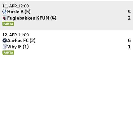
11. APR.
12:00
Hasle B (5)
4
Fuglebakken KFUM (4)
2
12. APR.
14:00
Aarhus FC (2)
6
Viby IF (1)
1