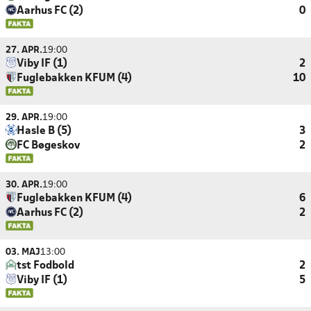
Aarhus FC (2)
0
27. APR.
19:00
Viby IF (1)
2
Fuglebakken KFUM (4)
10
29. APR.
19:00
Hasle B (5)
3
FC Bøgeskov
2
30. APR.
19:00
Fuglebakken KFUM (4)
6
Aarhus FC (2)
2
03. MAJ
13:00
tst Fodbold
2
Viby IF (1)
5