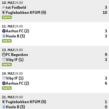
10. MAJ
14:00
tst Fodbold
3
Fuglebakken KFUM (4)
10
11. MAJ
19:00
Aarhus FC (2)
3
Hasle B (5)
3
13. MAJ
19:00
FC Bøgeskov
9
Viby IF (1)
3
19. MAJ
19:00
Viby IF (1)
3
Aarhus FC (2)
6
21. MAJ
19:00
Fuglebakken KFUM (4)
1
Hasle B (5)
0