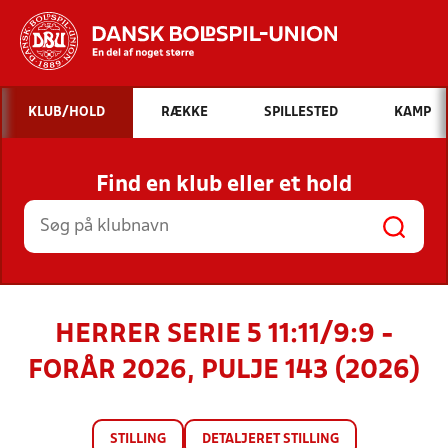
Hvad vil du søge efter?
KLUB/HOLD
RÆKKE
SPILLESTED
KAMP
INDHOLD OG NYHEDER
Find en klub eller et hold
STILLINGER, RESULTATER, KLUBBER OG
HOLD
HERRER SERIE 5 11:11/9:9 -
FORÅR 2026, PULJE 143 (2026)
STILLING
DETALJERET STILLING