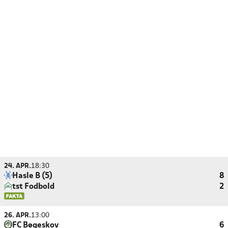
24. APR.
18:30
Hasle B (5)
8
tst Fodbold
2
26. APR.
13:00
FC Bøgeskov
6