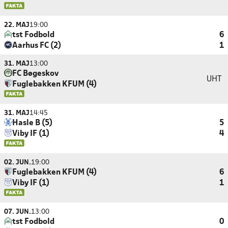
22. MAJ
19:00
tst Fodbold
6
Aarhus FC (2)
1
31. MAJ
13:00
FC Bøgeskov
UHT
Fuglebakken KFUM (4)
31. MAJ
14:45
Hasle B (5)
5
Viby IF (1)
4
02. JUN.
19:00
Fuglebakken KFUM (4)
6
Viby IF (1)
1
07. JUN.
13:00
tst Fodbold
0