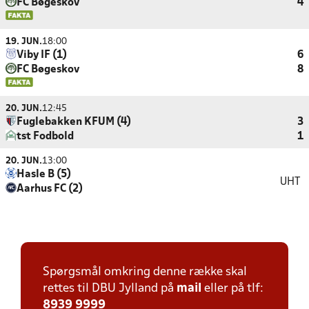
FC Bøgeskov
4
19. JUN.
18:00
Viby IF (1)
6
FC Bøgeskov
8
20. JUN.
12:45
Fuglebakken KFUM (4)
3
tst Fodbold
1
20. JUN.
13:00
Hasle B (5)
UHT
Aarhus FC (2)
Spørgsmål omkring denne række skal
rettes til DBU Jylland på
mail
eller på tlf:
8939 9999