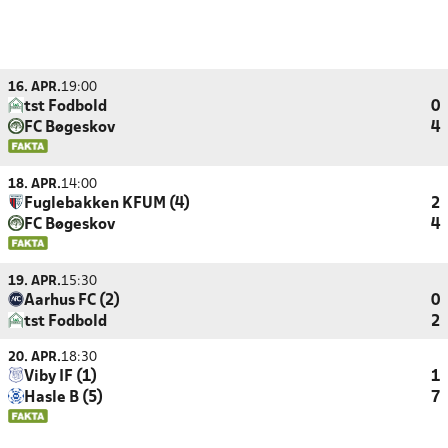
16. APR.
19:00
tst Fodbold
0
FC Bøgeskov
4
18. APR.
14:00
Fuglebakken KFUM (4)
2
FC Bøgeskov
4
19. APR.
15:30
Aarhus FC (2)
0
tst Fodbold
2
20. APR.
18:30
Viby IF (1)
1
Hasle B (5)
7