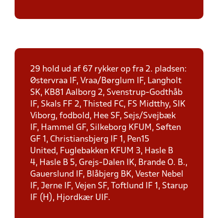
29 hold ud af 67 rykker op fra 2. pladsen:
Østervraa IF, Vraa/Børglum IF, Langholt
SK, KB81 Aalborg 2, Svenstrup-Godthåb
IF, Skals FF 2, Thisted FC, FS Midtthy, SIK
Viborg, fodbold, Hee SF, Sejs/Svejbæk
IF, Hammel GF, Silkeborg KFUM, Søften
GF 1, Christiansbjerg IF 1, Pen15
United, Fuglebakken KFUM 3, Hasle B
4, Hasle B 5, Grejs-Dalen IK, Brande O. B.,
Gauerslund IF, Blåbjerg BK, Vester Nebel
IF, Jerne IF, Vejen SF, Toftlund IF 1, Starup
IF (H), Hjordkær UIF.