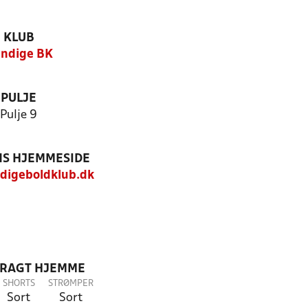
KLUB
ndige BK
PULJE
Pulje 9
S HJEMMESIDE
igeboldklub.dk
DRAGT HJEMME
SHORTS
STRØMPER
Sort
Sort