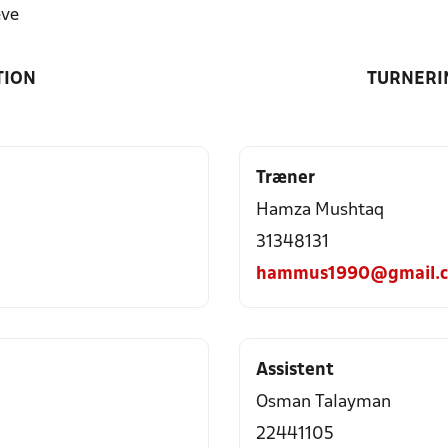
eve
TION
TURNERI
Træner
Hamza Mushtaq
31348131
hammus1990@gmail.
Assistent
Osman Talayman
22441105