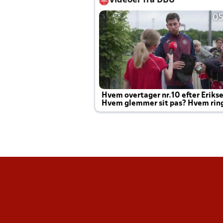
Videoer fra DBU
05
Hvem overtager nr.10 efter Eriks
Hvem glemmer sit pas? Hvem rin
Joachim altid til efter kampe?