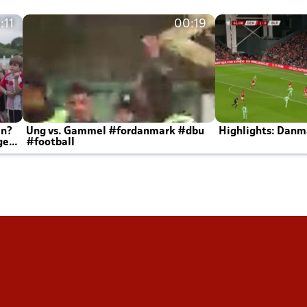
:11
00:19
en?
Ung vs. Gammel #fordanmark #dbu
Highlights: Danma
ger
#football