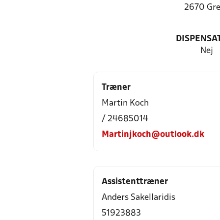
2670 Gr
DISPENSA
Nej
Træner
Martin Koch
/ 24685014
Martinjkoch@outlook.dk
Assistenttræner
Anders Sakellaridis
51923883