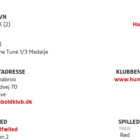
VN
 (2)
Hu
E
ne Tune 1/3 Medalje
TADRESSE
KLUBBEN
habroo
www.hund
dvej 70
eve
boldklub.dk
TED
SPILLE
TRØJE
dfælled
Rød
en 2