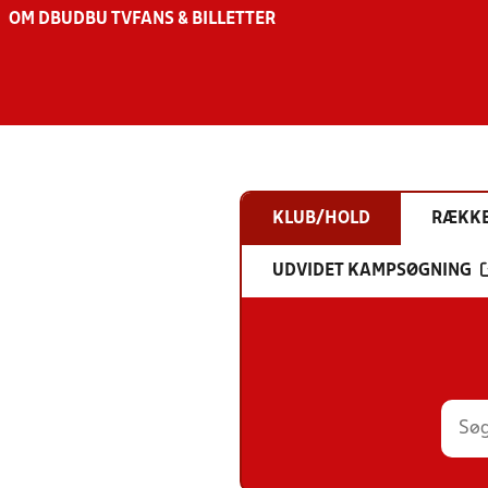
OM DBU
DBU TV
FANS & BILLETTER
KLUB/HOLD
RÆKK
UDVIDET KAMPSØGNING