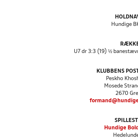
HOLDNA
Hundige BK
RÆKK
U7 dr 3:3 (19) ½ banestæv
KLUBBENS POS
Peskho Khos
Mosede Stran
2670 Gr
formand@hundige
SPILLES
Hundige Bol
Hedelund