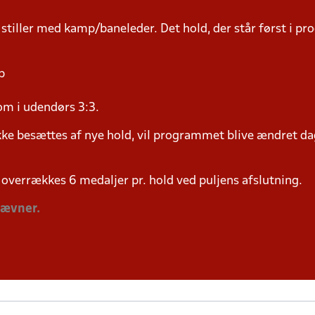
 stiller med kamp/baneleder. Det hold, der står først i p
p
om i udendørs 3:3.
ke besættes af nye hold, vil programmet blive ændret dag
overrækkes 6 medaljer pr. hold ved puljens afslutning.
tævner.