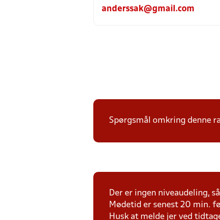
anderssak@gmail.com
Spørgsmål omkring denne ræk
Der er ingen niveaudeling, så 
Mødetid er senest 20 min. fø
Husk at melde jer ved tidtag