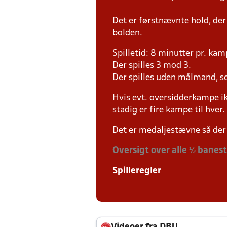
Det er førstnævnte hold, der
bolden.
Spilletid: 8 minutter pr. kam
Der spilles 3 mod 3.
Der spilles uden målmand, s
Hvis evt. oversidderkampe ik
stadig er fire kampe til hver.
Det er medaljestævne så der 
Oversigt over alle ½ banes
Spilleregler