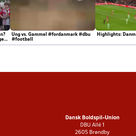
en?
Ung vs. Gammel #fordanmark #dbu
Highlights: Danma
ger
#football
Dansk Boldspil-Union
DBU Allé 1
2605 Brøndby