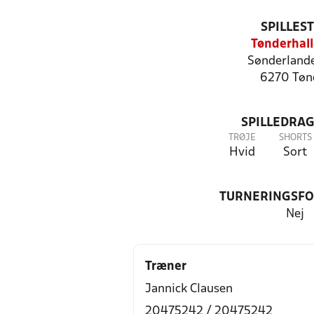
SPILLES
Tønderhal
Sønderlande
6270 Tøn
SPILLEDRAG
TRØJE
SHORTS
Hvid
Sort
TURNERINGSF
Nej
Træner
Jannick Clausen
20475242 / 20475242