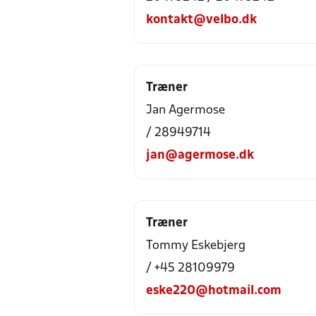
kontakt@velbo.dk
Træner
Jan Agermose
/ 28949714
jan@agermose.dk
Træner
Tommy Eskebjerg
/ +45 28109979
eske220@hotmail.com