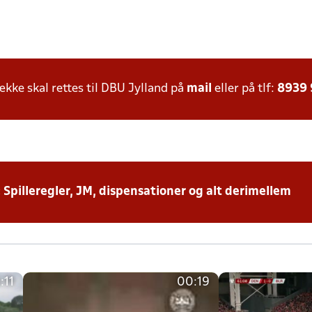
ke skal rettes til DBU Jylland på
mail
eller på tlf:
8939
: Spilleregler, JM, dispensationer og alt derimellem
:11
00:19