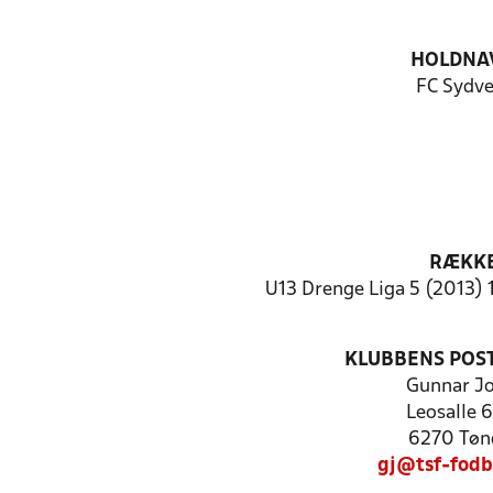
HOLDNA
FC Sydve
RÆKK
U13 Drenge Liga 5 (2013) 
KLUBBENS POS
Gunnar Jo
Leosalle 6
6270 Tøn
gj@tsf-fodb