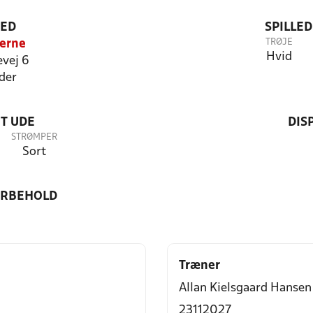
TED
SPILLE
TRØJE
lerne
Hvid
vej 6
der
T UDE
DIS
STRØMPER
Sort
ORBEHOLD
Træner
Allan Kielsgaard Hansen
23112027