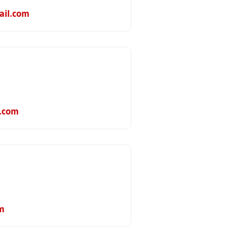
ail.com
.com
m