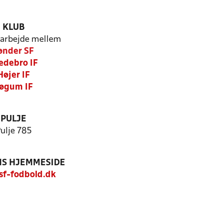
KLUB
arbejde mellem
ønder SF
edebro IF
Højer IF
øgum IF
PULJE
ulje 785
S HJEMMESIDE
f-fodbold.dk