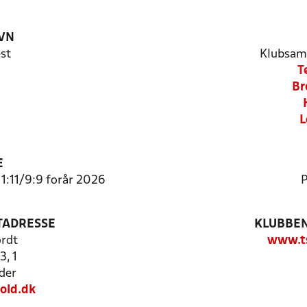
VN
st
Klubsam
T
Br
L
E
11:11/9:9 forår 2026
P
TADRESSE
KLUBBEN
rdt
www.ts
3, 1
der
old.dk