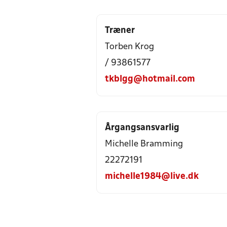
Træner
Torben Krog
/ 93861577
tkblgg@hotmail.com
Årgangsansvarlig
Michelle Bramming
22272191
michelle1984@live.dk