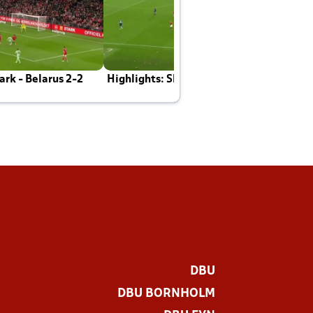
rk - Belarus 2-2
Highlights: Skotland - Danmark 4-2
J
E
DBU
DBU BORNHOLM