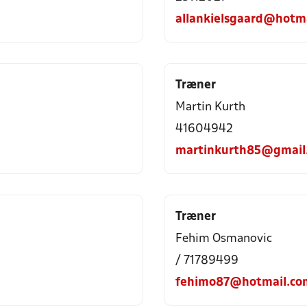
allankielsgaard@hotm
Træner
Martin Kurth
41604942
martinkurth85@gmail
Træner
Fehim Osmanovic
/ 71789499
fehimo87@hotmail.co