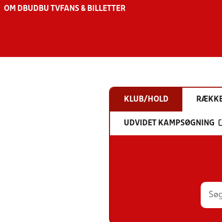
OM DBU
DBU TV
FANS & BILLETTER
KLUB/HOLD
RÆKK
UDVIDET KAMPSØGNING