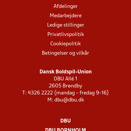
Afdelinger
Medarbejdere
Ledige stillinger
Privatlivspolitik
Cookiepolitik
Betingelser og vilkår
Dansk Boldspil-Union
DBU Allé 1
2605 Brøndby
T: 4326 2222 (mandag - fredag 9-16)
M:
dbu@dbu.dk
DBU
DBU BORNHOLM