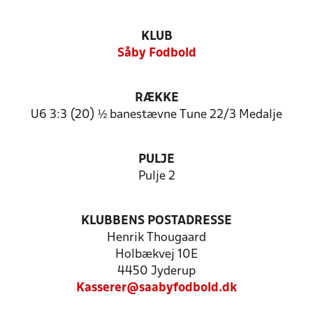
KLUB
Såby Fodbold
RÆKKE
U6 3:3 (20) ½ banestævne Tune 22/3 Medalje
PULJE
Pulje 2
KLUBBENS POSTADRESSE
Henrik Thougaard
Holbækvej 10E
4450 Jyderup
Kasserer@saabyfodbold.dk