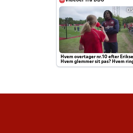
Videoer fra DBU
05
Hvem overtager nr.10 efter Eriks
Hvem glemmer sit pas? Hvem rin
Joachim altid til efter kampe?