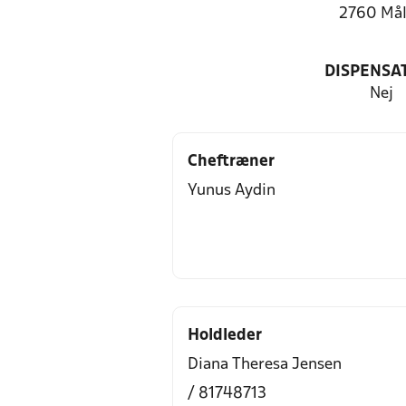
2760 Må
DISPENSA
Nej
Cheftræner
Yunus Aydin
Holdleder
Diana Theresa Jensen
/ 81748713