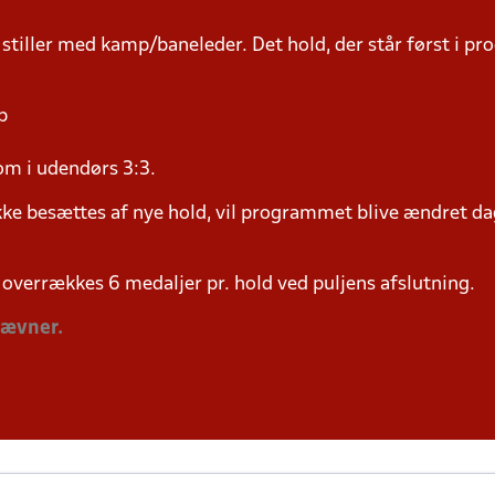
 stiller med kamp/baneleder. Det hold, der står først i p
p
om i udendørs 3:3.
ke besættes af nye hold, vil programmet blive ændret dag
overrækkes 6 medaljer pr. hold ved puljens afslutning.
tævner.