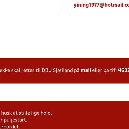
yining1977@hotmail.c
ke skal rettes til DBU Sjælland på
mail
eller på tlf:
463
husk at stille lige hold.
r puljestart.
erbordet.