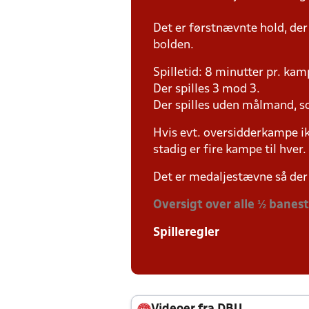
Det er førstnævnte hold, der
bolden.
Spilletid: 8 minutter pr. kam
Der spilles 3 mod 3.
Der spilles uden målmand, s
Hvis evt. oversidderkampe ik
stadig er fire kampe til hver.
Det er medaljestævne så der 
Oversigt over alle ½ banes
Spilleregler