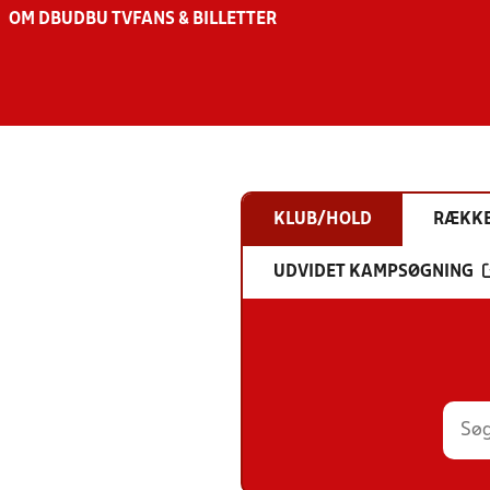
OM DBU
DBU TV
FANS & BILLETTER
KLUB/HOLD
RÆKK
UDVIDET KAMPSØGNING