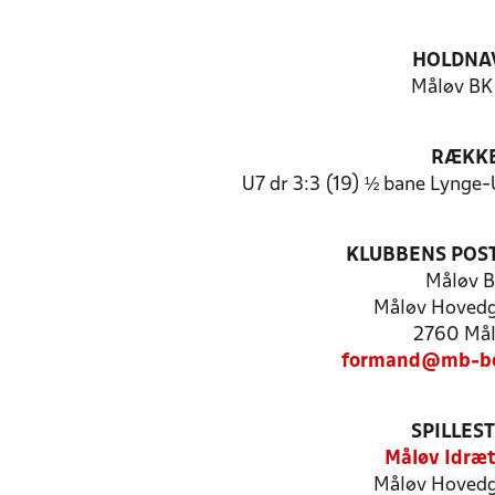
HOLDNA
Måløv BK 
RÆKK
U7 dr 3:3 (19) ½ bane Lynge
KLUBBENS POS
Måløv B
Måløv Hoved
2760 Må
formand@mb-bo
SPILLES
Måløv Idræ
Måløv Hoved