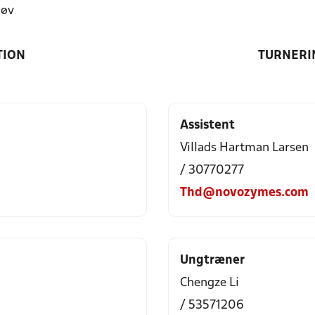
løv
TION
TURNERI
Assistent
Villads Hartman Larsen
/ 30770277
Thd@novozymes.com
Ungtræner
Chengze Li
/ 53571206