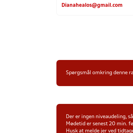
Dianahealos@gmail.com
Spørgsmål omkring denne ræk
Der er ingen niveaudeling, så 
Mødetid er senest 20 min. fø
Husk at melde jer ved tidtag