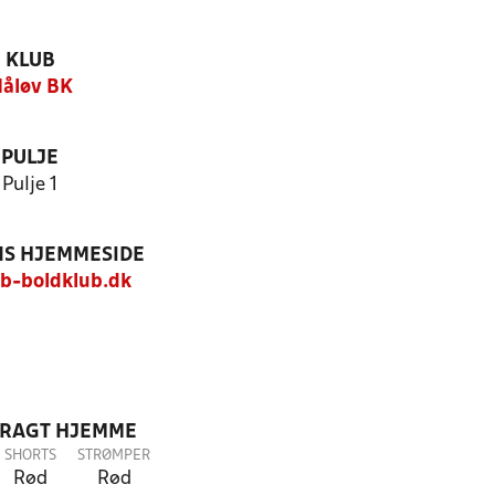
KLUB
åløv BK
PULJE
Pulje 1
S HJEMMESIDE
-boldklub.dk
DRAGT HJEMME
SHORTS
STRØMPER
Rød
Rød