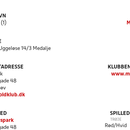
VN
(1)
M
E
-Uggeløse 14/3 Medalje
TADRESSE
KLUBBEN
k
www.mb
gade 48
løv
ldklub.dk
TED
SPILLE
TRØJE
tspark
Rød/Hvid
gade 48