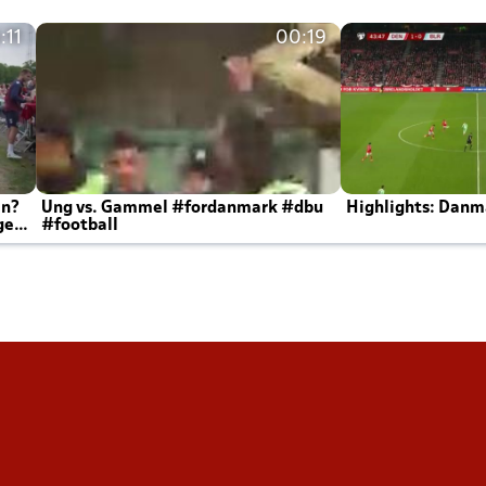
:11
00:19
en?
Ung vs. Gammel #fordanmark #dbu
Highlights: Danma
ger
#football