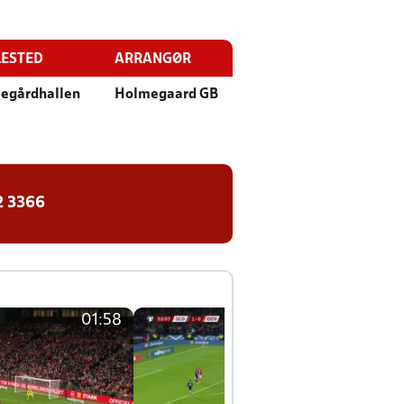
LESTED
ARRANGØR
egårdhallen
Holmegaard GB
2 3366
01:58
01:58