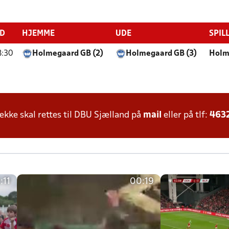
ID
HJEMME
UDE
SPIL
8:30
Holmegaard GB (2)
Holmegaard GB (3)
Holm
ke skal rettes til DBU Sjælland på
mail
eller på tlf:
463
:11
00:19