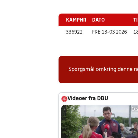
KAMPNR
DATO
T
336922
FRE.
13-03 2026
1
Spørgsmål omkring denne ræk
Videoer fra DBU
05