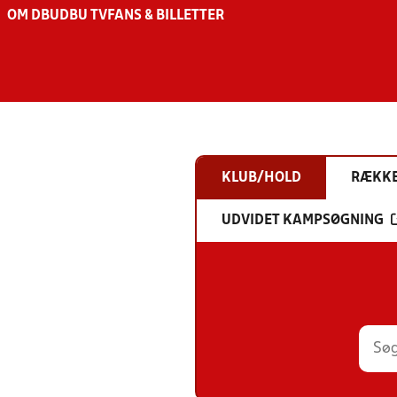
OM DBU
DBU TV
FANS & BILLETTER
KLUB/HOLD
RÆKK
UDVIDET KAMPSØGNING