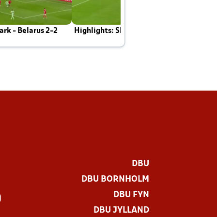
rk - Belarus 2-2
Highlights: Skotland - Danmark 4-2
J
E
DBU
DBU BORNHOLM
DBU FYN
)
DBU JYLLAND