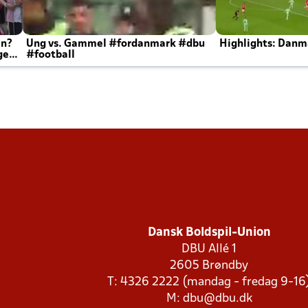
en?
Ung vs. Gammel #fordanmark #dbu
Highlights: Danma
ger
#football
Dansk Boldspil-Union
DBU Allé 1
2605 Brøndby
T: 4326 2222 (mandag - fredag 9-16
M:
dbu@dbu.dk