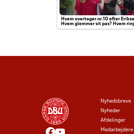
Hvem overtager nr.10 efter Eriks
Hvem glemmer sit pas? Hvem rin
Joachim altid til efter kampe?
Nyhedsbreve
Nyheder
Afdelinger
Medarbejdere