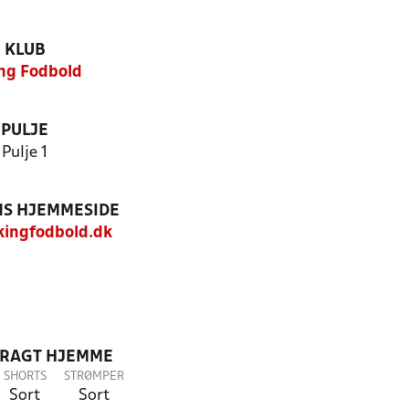
KLUB
ing Fodbold
PULJE
Pulje 1
S HJEMMESIDE
ingfodbold.dk
DRAGT HJEMME
SHORTS
STRØMPER
Sort
Sort