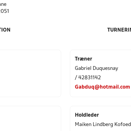
nne
2051
TION
TURNERI
Træner
Gabriel Duquesnay
/ 42831142
Gabduq@hotmail.com
Holdleder
Maiken Lindberg Kofoed