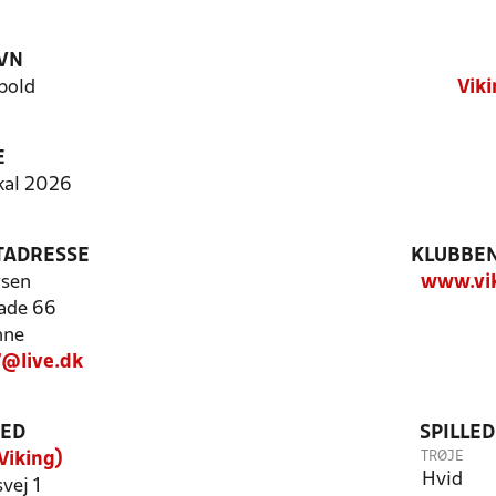
VN
bold
Vik
E
kal 2026
TADRESSE
KLUBBEN
rsen
www.vik
ade 66
nne
@live.dk
TED
SPILLE
TRØJE
Viking)
Hvid
vej 1