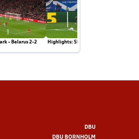
rk - Belarus 2-2
Highlights: Skotland - Danmark 4-2
J
E
DBU
DBU BORNHOLM