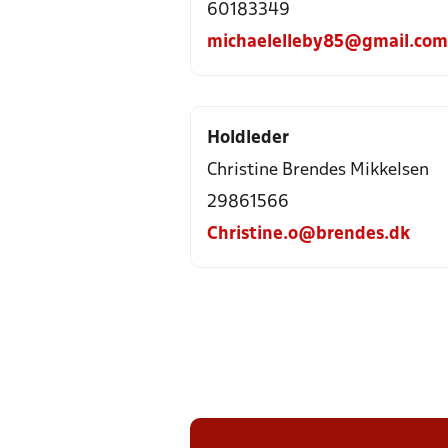
60183349
michaelelleby85@gmail.com
Holdleder
Christine Brendes Mikkelsen
29861566
Christine.o@brendes.dk