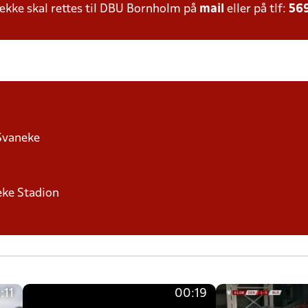
kke skal rettes til DBU Bornholm på
mail
eller på tlf:
56
Svaneke
eke Stadion
:11
00:19