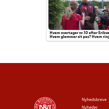
Hvem overtager nr.10 efter Eriks
Hvem glemmer sit pas? Hvem rin
Joachim altid til efter kampe?
Nyhedsbreve
Nyheder