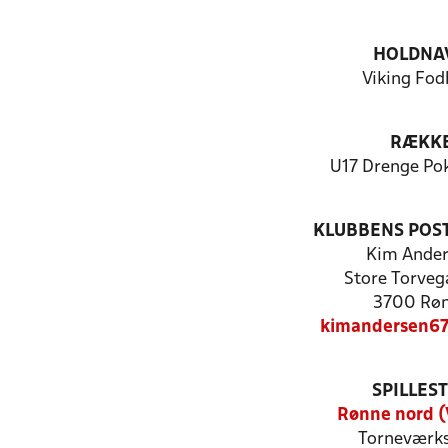
HOLDNA
Viking Fod
RÆKK
U17 Drenge Po
KLUBBENS POS
Kim Ande
Store Torveg
3700 Rø
kimandersen67
SPILLES
Rønne nord (
Torneværks