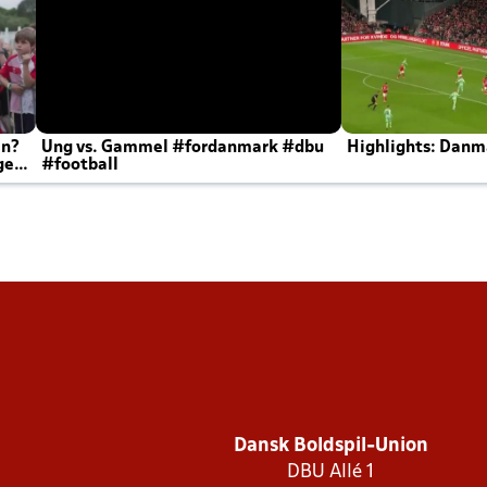
en?
Ung vs. Gammel #fordanmark #dbu
Highlights: Danma
ger
#football
Dansk Boldspil-Union
DBU Allé 1