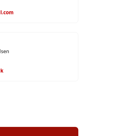
l.com
lsen
dk