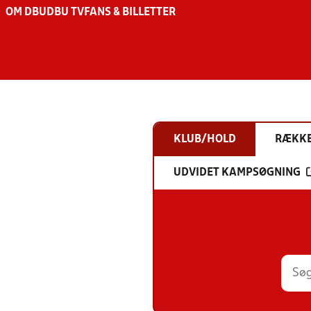
OM DBU
DBU TV
FANS & BILLETTER
KLUB/HOLD
RÆKK
UDVIDET KAMPSØGNING