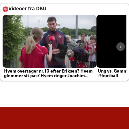
Videoer fra DBU
Hvem overtager nr.10 efter Eriksen? Hvem
Ung vs. Gamm
glemmer sit pas? Hvem ringer Joachim
#football
altid til efter kampe?