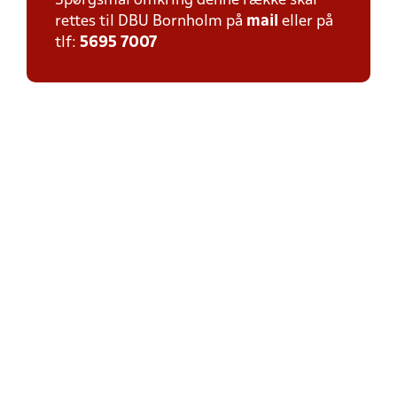
Spørgsmål omkring denne række skal
rettes til DBU Bornholm på
mail
eller på
tlf:
5695 7007