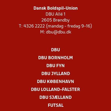
Dansk Boldspil-Union
DBU Allé 1
2605 Brøndby
T: 4326 2222 (mandag - fredag 9-16)
M:
dbu@dbu.dk
DBU
DBU BORNHOLM
DBU FYN
DBU JYLLAND
DBU KØBENHAVN
DBU LOLLAND-FALSTER
DBU SJÆLLAND
FUTSAL