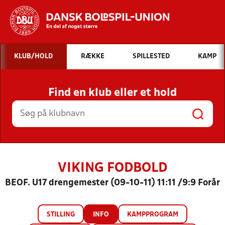
Hvad vil du søge efter?
KLUB/HOLD
RÆKKE
SPILLESTED
KAMP
INDHOLD OG NYHEDER
Find en klub eller et hold
STILLINGER, RESULTATER, KLUBBER OG
HOLD
VIKING FODBOLD
BEOF. U17 drengemester (09-10-11) 11:11 /9:9 Forår
STILLING
INFO
KAMPPROGRAM