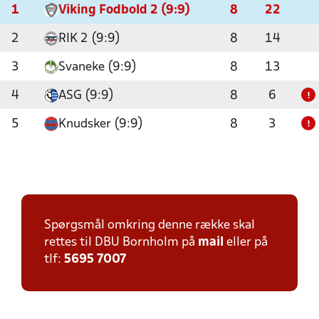
1
Viking Fodbold 2 (9:9)
8
22
2
RIK 2 (9:9)
8
14
3
Svaneke (9:9)
8
13
4
ASG (9:9)
8
6
!
5
Knudsker (9:9)
8
3
!
Spørgsmål omkring denne række skal
rettes til DBU Bornholm på
mail
eller på
tlf:
5695 7007