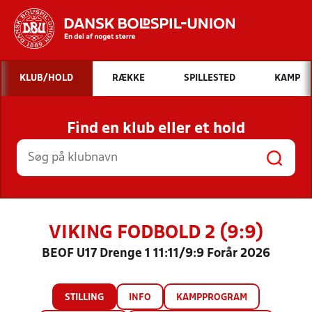
Hvad vil du søge efter?
KLUB/HOLD
RÆKKE
SPILLESTED
KAMP
INDHOLD OG NYHEDER
Find en klub eller et hold
STILLINGER, RESULTATER, KLUBBER OG
HOLD
VIKING FODBOLD 2 (9:9)
BEOF U17 Drenge 1 11:11/9:9 Forår 2026
STILLING
INFO
KAMPPROGRAM