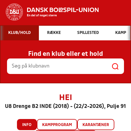
Hvad vil du søge efter?
KLUB/HOLD
RÆKKE
SPILLESTED
KAMP
INDHOLD OG NYHEDER
Find en klub eller et hold
STILLINGER, RESULTATER, KLUBBER OG
HOLD
HEI
U8 Drenge B2 INDE (2018) - (22/2-2026), Pulje 91
INFO
KAMPPROGRAM
KARANTÆNER