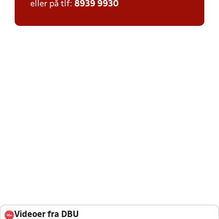
eller på tlf:
8939 9930
Videoer fra DBU