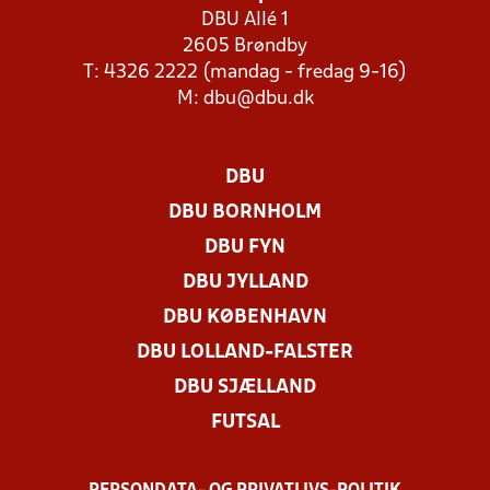
DBU Allé 1
2605 Brøndby
T: 4326 2222 (mandag - fredag 9-16)
M:
dbu@dbu.dk
DBU
DBU BORNHOLM
DBU FYN
DBU JYLLAND
DBU KØBENHAVN
DBU LOLLAND-FALSTER
DBU SJÆLLAND
FUTSAL