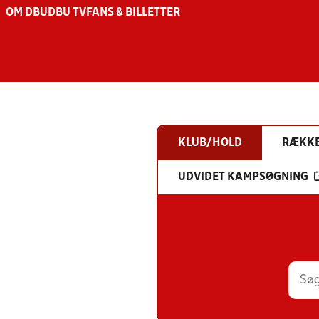
OM DBU
DBU TV
FANS & BILLETTER
KLUB/HOLD
RÆKK
UDVIDET KAMPSØGNING