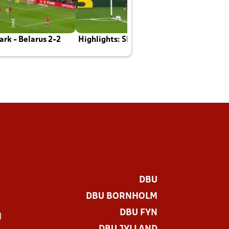
rk - Belarus 2-2
Highlights: Skotland - Danmark 4-2
J
E
DBU
DBU BORNHOLM
DBU FYN
)