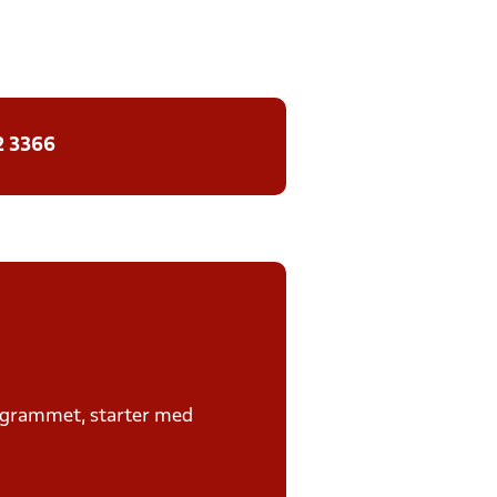
2 3366
rogrammet, starter med