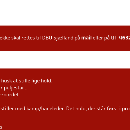
ke skal rettes til DBU Sjælland på
mail
eller på tlf:
463
husk at stille lige hold.
r puljestart.
erbordet.
 stiller med kamp/baneleder. Det hold, der står først i p
p