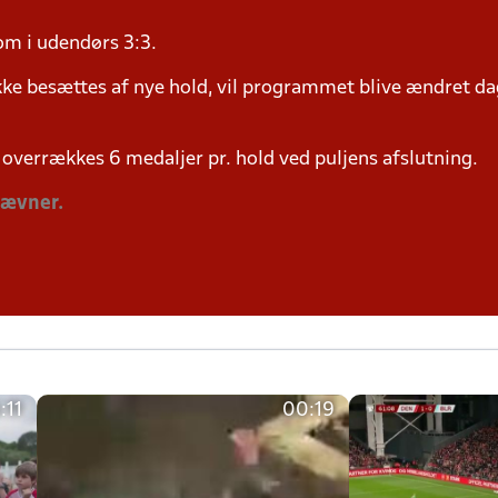
om i udendørs 3:3.
ke besættes af nye hold, vil programmet blive ændret dag
overrækkes 6 medaljer pr. hold ved puljens afslutning.
tævner.
:11
00:19