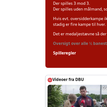
Der spilles 3 mod 3.
Der spilles uden målmand, s
Hvis evt. oversidderkampe ik
stadig er fire kampe til hver.
Det er medaljestævne så der 
Oversigt over alle ½ banes
Spilleregler
Videoer fra DBU
05