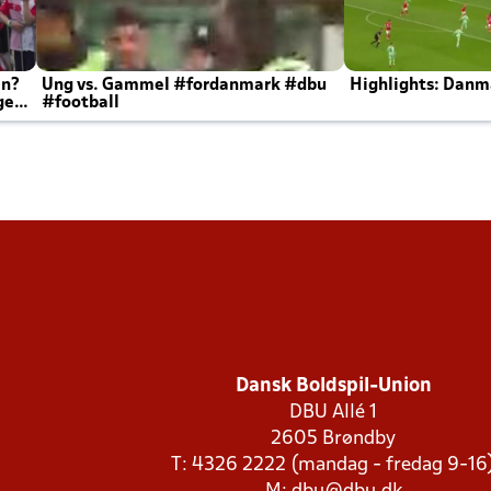
en?
Ung vs. Gammel #fordanmark #dbu
Highlights: Danma
ger
#football
Dansk Boldspil-Union
DBU Allé 1
2605 Brøndby
T: 4326 2222 (mandag - fredag 9-16