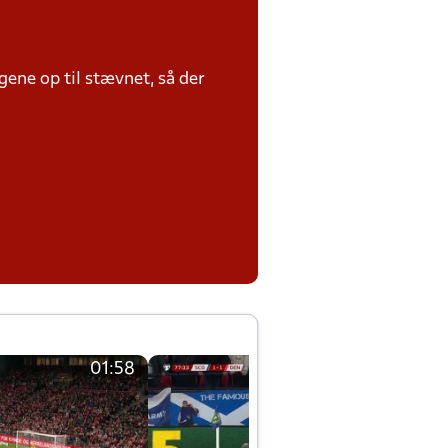
ene op til stævnet, så der
01:58
01:58