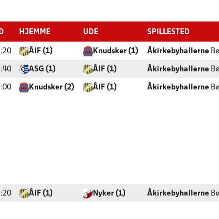
D
HJEMME
UDE
SPILLESTED
:20
ÅIF (1)
Knudsker (1)
Åkirkebyhallerne
Bø
:40
ASG (1)
ÅIF (1)
Åkirkebyhallerne
Bø
:00
Knudsker (2)
ÅIF (1)
Åkirkebyhallerne
Bø
:20
ÅIF (1)
Nyker (1)
Åkirkebyhallerne
Bø