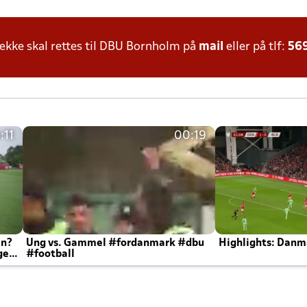
kke skal rettes til DBU Bornholm på
mail
eller på tlf:
56
:11
00:19
en?
Ung vs. Gammel #fordanmark #dbu
Highlights: Danma
ger
#football