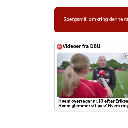
Spørgsmål omkring denne ræ
Videoer fra DBU
05
Hvem overtager nr.10 efter Eriks
Hvem glemmer sit pas? Hvem rin
Joachim altid til efter kampe?