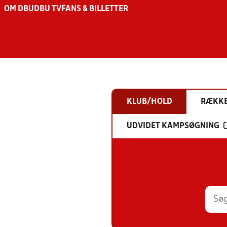
OM DBU
DBU TV
FANS & BILLETTER
KLUB/HOLD
RÆKK
UDVIDET KAMPSØGNING