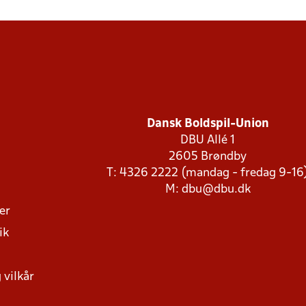
Dansk Boldspil-Union
DBU Allé 1
2605 Brøndby
T: 4326 2222 (mandag - fredag 9-16
M:
dbu@dbu.dk
ger
ik
 vilkår