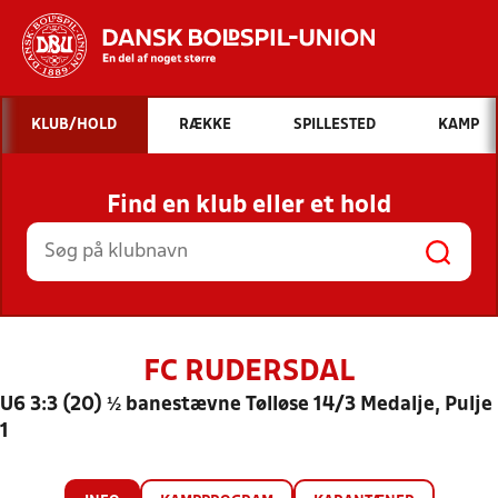
Hvad vil du søge efter?
KLUB/HOLD
RÆKKE
SPILLESTED
KAMP
INDHOLD OG NYHEDER
Find en klub eller et hold
STILLINGER, RESULTATER, KLUBBER OG
HOLD
FC RUDERSDAL
U6 3:3 (20) ½ banestævne Tølløse 14/3 Medalje, Pulje
1