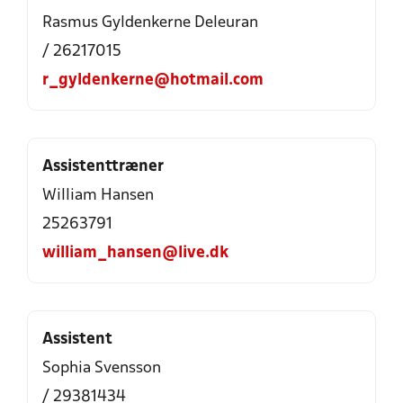
Rasmus Gyldenkerne Deleuran
/ 26217015
r_gyldenkerne@hotmail.com
Assistenttræner
William Hansen
25263791
william_hansen@live.dk
Assistent
Sophia Svensson
/ 29381434