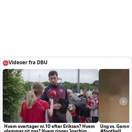
Videoer fra DBU
Hvem overtager nr.10 efter Eriksen? Hvem
Ung vs. Gamm
glemmer sit pas? Hvem ringer Joachim
#football