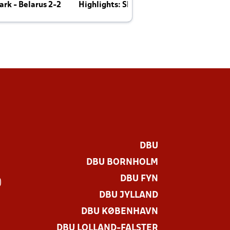
rk - Belarus 2-2
Highlights: Skotland - Danmark 4-2
J
E
DBU
DBU BORNHOLM
DBU FYN
)
DBU JYLLAND
DBU KØBENHAVN
DBU LOLLAND-FALSTER