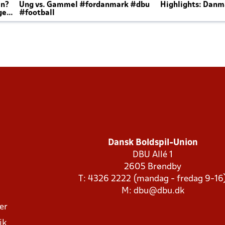
en?
Ung vs. Gammel #fordanmark #dbu
Highlights: Danma
ger
#football
Dansk Boldspil-Union
DBU Allé 1
2605 Brøndby
T: 4326 2222 (mandag - fredag 9-16
M:
dbu@dbu.dk
ger
ik