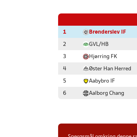
1
Brønderslev IF
2
GVL/HB
3
Hjørring FK
4
Øster Han Herred
5
Aabybro IF
6
Aalborg Chang
Spørgsmål omkring denne ræk