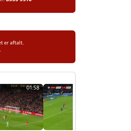
 er aftalt.
.
01:58
01:58