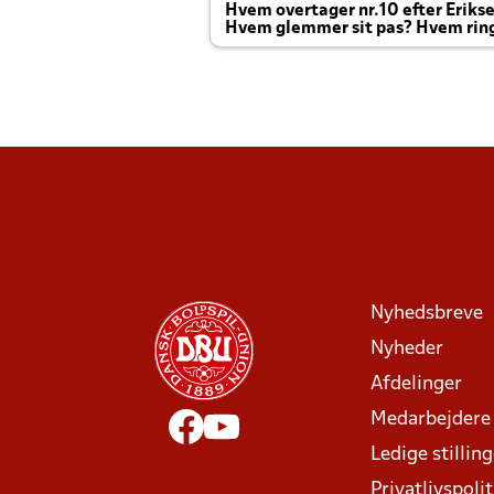
Hvem overtager nr.10 efter Eriks
Hvem glemmer sit pas? Hvem rin
Joachim altid til efter kampe?
Nyhedsbreve
Nyheder
Afdelinger
Medarbejdere
Ledige stillin
Privatlivspolit