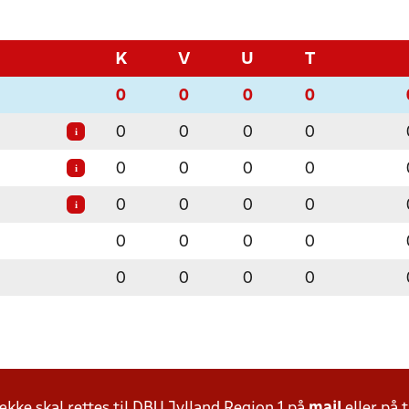
K
V
U
T
0
0
0
0
0
0
0
0
i
0
0
0
0
i
0
0
0
0
i
0
0
0
0
0
0
0
0
ke skal rettes til DBU Jylland Region 1 på
mail
eller på t