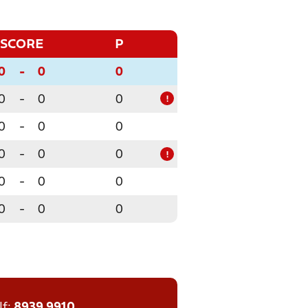
SCORE
P
0
-
0
0
0
-
0
0
!
0
-
0
0
0
-
0
0
!
0
-
0
0
0
-
0
0
lf:
8939 9910