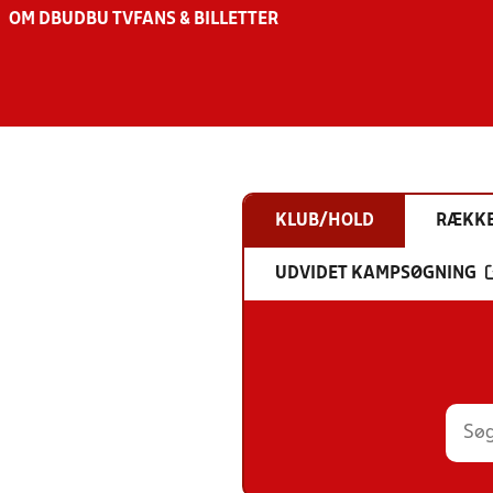
OM DBU
DBU TV
FANS & BILLETTER
KLUB/HOLD
RÆKK
UDVIDET KAMPSØGNING