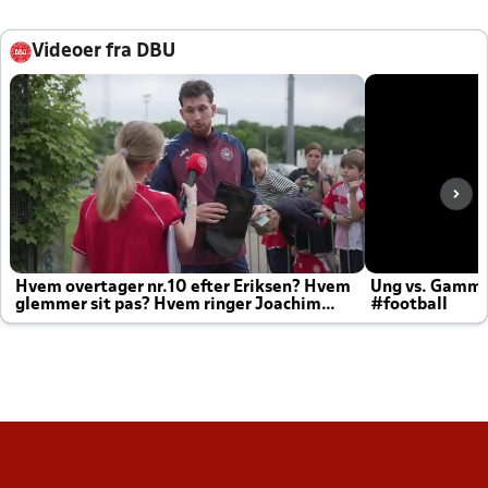
Videoer fra DBU
Hvem overtager nr.10 efter Eriksen? Hvem
Ung vs. Gamm
glemmer sit pas? Hvem ringer Joachim
#football
altid til efter kampe?