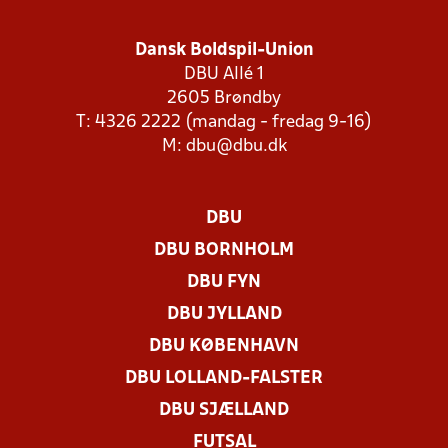
Dansk Boldspil-Union
DBU Allé 1
2605 Brøndby
T: 4326 2222 (mandag - fredag 9-16)
M:
dbu@dbu.dk
DBU
DBU BORNHOLM
DBU FYN
DBU JYLLAND
DBU KØBENHAVN
DBU LOLLAND-FALSTER
DBU SJÆLLAND
FUTSAL