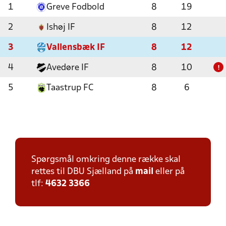
1
Greve Fodbold
8
19
2
Ishøj IF
8
12
3
Vallensbæk IF
8
12
4
Avedøre IF
8
10
!
5
Taastrup FC
8
6
Spørgsmål omkring denne række skal
rettes til DBU Sjælland på
mail
eller på
tlf:
4632 3366