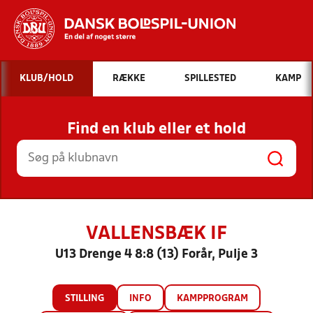
Hvad vil du søge efter?
KLUB/HOLD
RÆKKE
SPILLESTED
KAMP
INDHOLD OG NYHEDER
Find en klub eller et hold
STILLINGER, RESULTATER, KLUBBER OG
HOLD
VALLENSBÆK IF
U13 Drenge 4 8:8 (13) Forår, Pulje 3
STILLING
INFO
KAMPPROGRAM