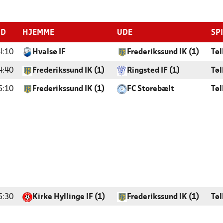
ID
HJEMME
UDE
SP
4:10
Hvalsø IF
Frederikssund IK (1)
Tøl
4:40
Frederikssund IK (1)
Ringsted IF (1)
Tøl
5:10
Frederikssund IK (1)
FC Storebælt
Tøl
5:30
Kirke Hyllinge IF (1)
Frederikssund IK (1)
Tøl