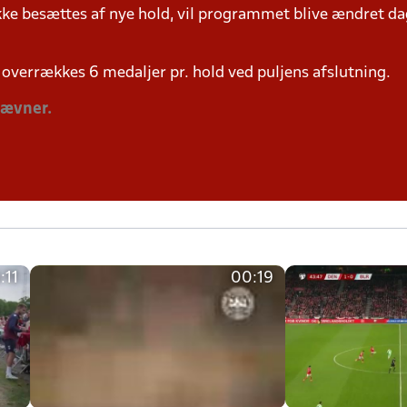
ke besættes af nye hold, vil programmet blive ændret dag
overrækkes 6 medaljer pr. hold ved puljens afslutning.
tævner.
:11
00:19