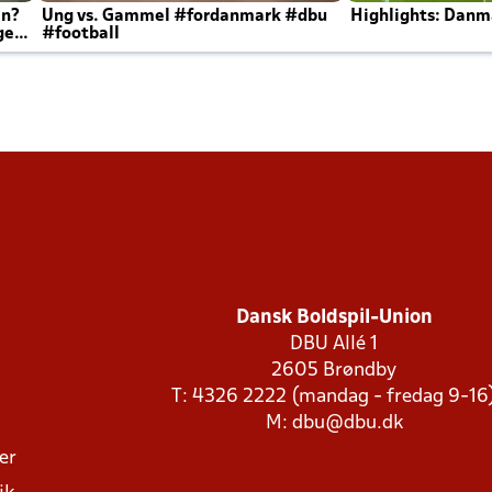
en?
Ung vs. Gammel #fordanmark #dbu
Highlights: Danma
ger
#football
Dansk Boldspil-Union
DBU Allé 1
2605 Brøndby
T: 4326 2222 (mandag - fredag 9-16
M:
dbu@dbu.dk
ger