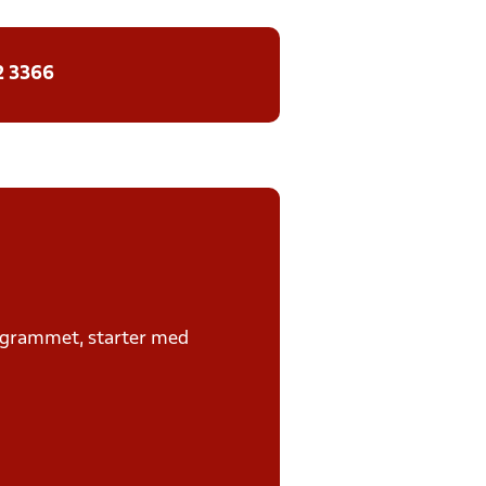
2 3366
rogrammet, starter med