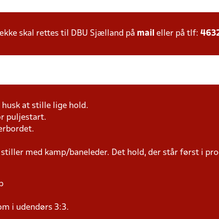
ke skal rettes til DBU Sjælland på
mail
eller på tlf:
463
husk at stille lige hold.
r puljestart.
erbordet.
 stiller med kamp/baneleder. Det hold, der står først i p
p
om i udendørs 3:3.