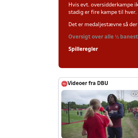
Hvis evt. oversidderkampe ik
stadig er fire kampe til hver.
Det er medaljestævne så der 
Oversigt over alle ½ banes
Spilleregler
Videoer fra DBU
05