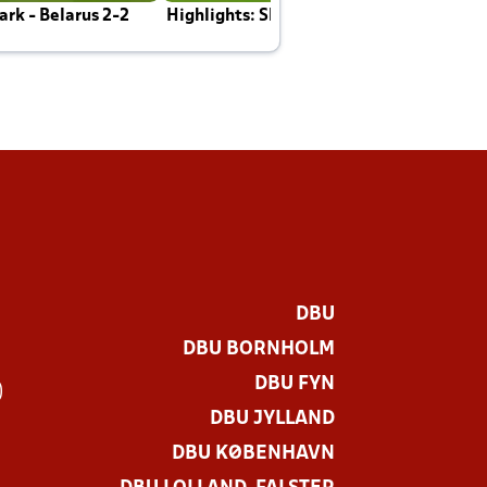
rk - Belarus 2-2
Highlights: Skotland - Danmark 4-2
J
E
DBU
DBU BORNHOLM
DBU FYN
)
DBU JYLLAND
DBU KØBENHAVN