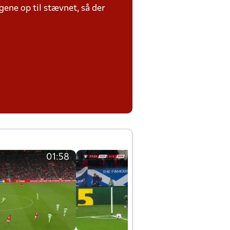
ene op til stævnet, så der
01:58
01:58