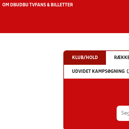
OM DBU
DBU TV
FANS & BILLETTER
KLUB/HOLD
RÆKK
UDVIDET KAMPSØGNING