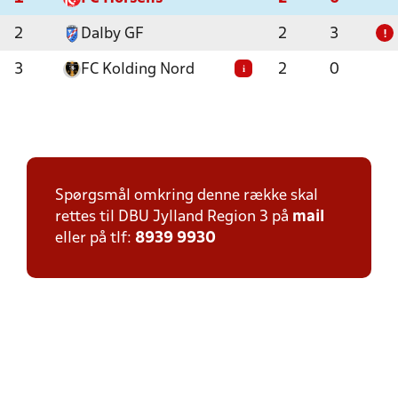
2
Dalby GF
2
3
!
3
FC Kolding Nord
2
0
i
Spørgsmål omkring denne række skal
rettes til DBU Jylland Region 3 på
mail
eller på tlf:
8939 9930