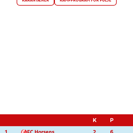
KARANTÆNER
KAMPPROGRAM FOR PULJE
K
P
1
FC Horsens
2
6