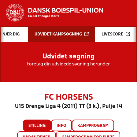
Hvad vil du søge efter?
B NÆR DIG
UDVIDET KAMPSØGNING
LIVESCORE
INDHOLD OG NYHEDER
Udvidet søgning
STILLINGER, RESULTATER, KLUBBER OG
HOLD
Foretag din udvidede søgning herunder.
FC HORSENS
U15 Drenge Liga 4 (2011) TT (3 k.), Pulje 14
STILLING
INFO
KAMPPROGRAM