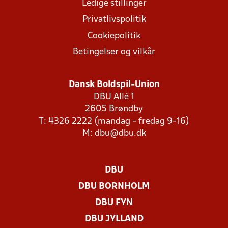
Ledige stillinger
Privatlivspolitik
Cookiepolitik
Betingelser og vilkår
Dansk Boldspil-Union
DBU Allé 1
2605 Brøndby
T: 4326 2222 (mandag - fredag 9-16)
M:
dbu@dbu.dk
DBU
DBU BORNHOLM
DBU FYN
DBU JYLLAND