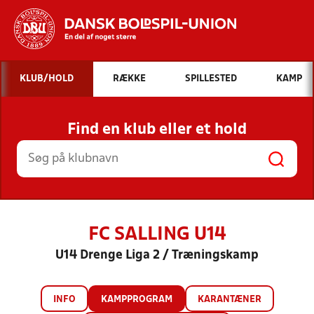
Hvad vil du søge efter?
KLUB/HOLD
RÆKKE
SPILLESTED
KAMP
INDHOLD OG NYHEDER
Find en klub eller et hold
STILLINGER, RESULTATER, KLUBBER OG
HOLD
FC SALLING U14
U14 Drenge Liga 2 / Træningskamp
INFO
KAMPPROGRAM
KARANTÆNER