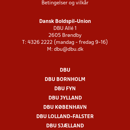
Betingelser og vilkår
Dansk Boldspil-Union
DBU Allé 1
2605 Brøndby
T: 4326 2222 (mandag - fredag 9-16)
M:
dbu@dbu.dk
DBU
DBU BORNHOLM
DBU FYN
DBU JYLLAND
DBU KØBENHAVN
DBU LOLLAND-FALSTER
DBU SJÆLLAND