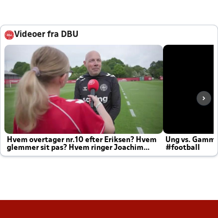
Videoer fra DBU
Hvem overtager nr.10 efter Eriksen? Hvem
Ung vs. Gamm
glemmer sit pas? Hvem ringer Joachim
#football
altid til efter kampe?