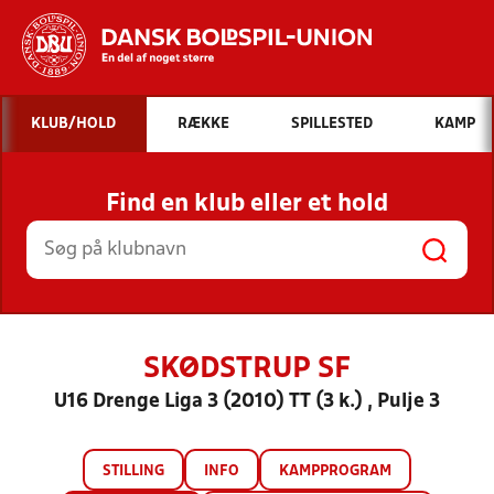
Hvad vil du søge efter?
KLUB/HOLD
RÆKKE
SPILLESTED
KAMP
INDHOLD OG NYHEDER
Find en klub eller et hold
STILLINGER, RESULTATER, KLUBBER OG
HOLD
SKØDSTRUP SF
U16 Drenge Liga 3 (2010) TT (3 k.) , Pulje 3
STILLING
INFO
KAMPPROGRAM