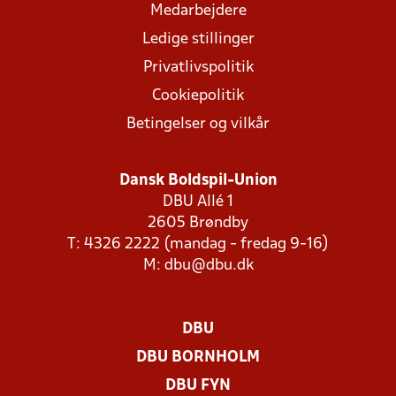
Medarbejdere
Ledige stillinger
Privatlivspolitik
Cookiepolitik
Betingelser og vilkår
Dansk Boldspil-Union
DBU Allé 1
2605 Brøndby
T: 4326 2222 (mandag - fredag 9-16)
M:
dbu@dbu.dk
DBU
DBU BORNHOLM
DBU FYN