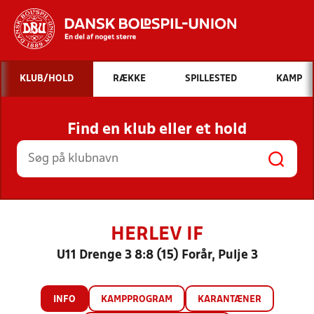
Hvad vil du søge efter?
KLUB/HOLD
RÆKKE
SPILLESTED
KAMP
INDHOLD OG NYHEDER
Find en klub eller et hold
STILLINGER, RESULTATER, KLUBBER OG
HOLD
HERLEV IF
U11 Drenge 3 8:8 (15) Forår, Pulje 3
INFO
KAMPPROGRAM
KARANTÆNER