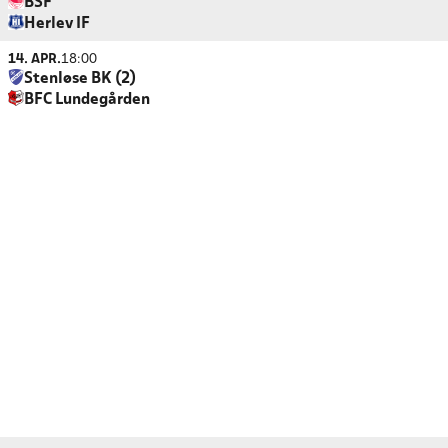
BSF
Herlev IF
14. APR.
18:00
Stenløse BK (2)
BFC Lundegården