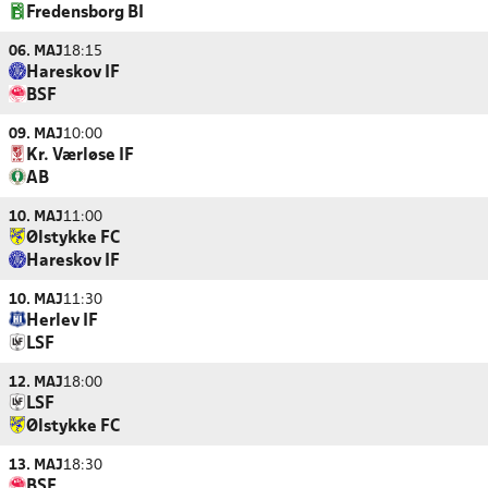
Fredensborg BI
06. MAJ
18:15
Hareskov IF
BSF
09. MAJ
10:00
Kr. Værløse IF
AB
10. MAJ
11:00
Ølstykke FC
Hareskov IF
10. MAJ
11:30
Herlev IF
LSF
12. MAJ
18:00
LSF
Ølstykke FC
13. MAJ
18:30
BSF