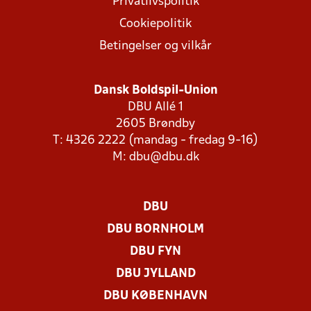
Privatlivspolitik
Cookiepolitik
Betingelser og vilkår
Dansk Boldspil-Union
DBU Allé 1
2605 Brøndby
T: 4326 2222 (mandag - fredag 9-16)
M:
dbu@dbu.dk
DBU
DBU BORNHOLM
DBU FYN
DBU JYLLAND
DBU KØBENHAVN