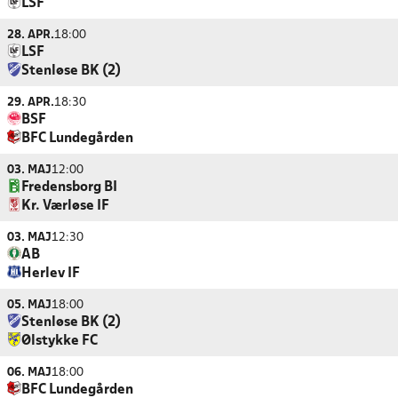
LSF
28. APR.
18:00
LSF
Stenløse BK (2)
29. APR.
18:30
BSF
BFC Lundegården
03. MAJ
12:00
Fredensborg BI
Kr. Værløse IF
03. MAJ
12:30
AB
Herlev IF
05. MAJ
18:00
Stenløse BK (2)
Ølstykke FC
06. MAJ
18:00
BFC Lundegården