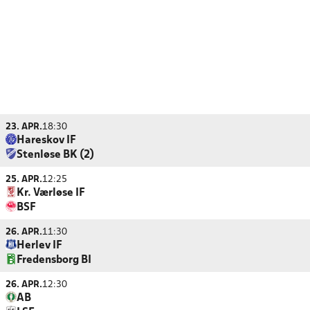
23. APR.
18:30
Hareskov IF
Stenløse BK (2)
25. APR.
12:25
Kr. Værløse IF
BSF
26. APR.
11:30
Herlev IF
Fredensborg BI
26. APR.
12:30
AB