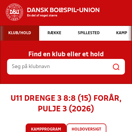
Hvad vil du søge efter?
KLUB/HOLD
RÆKKE
SPILLESTED
KAMP
INDHOLD OG NYHEDER
Find en klub eller et hold
STILLINGER, RESULTATER, KLUBBER OG
HOLD
U11 DRENGE 3 8:8 (15) FORÅR,
PULJE 3 (2026)
KAMPPROGRAM
HOLDOVERSIGT