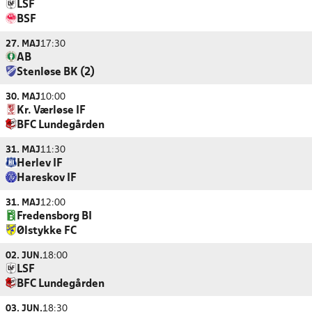
LSF
BSF
27. MAJ
17:30
AB
Stenløse BK (2)
30. MAJ
10:00
Kr. Værløse IF
BFC Lundegården
31. MAJ
11:30
Herlev IF
Hareskov IF
31. MAJ
12:00
Fredensborg BI
Ølstykke FC
02. JUN.
18:00
LSF
BFC Lundegården
03. JUN.
18:30