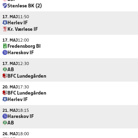
Stenløse BK (2)
17. MAJ
11:50
Herlev IF
Kr. Værløse IF
17. MAJ
12:00
Fredensborg BI
Hareskov IF
17. MAJ
12:30
AB
BFC Lundegården
20. MAJ
17:30
BFC Lundegården
Herlev IF
21. MAJ
18:15
Hareskov IF
AB
26. MAJ
18:00