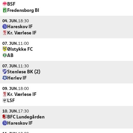
BSF
Fredensborg BI
04. JUN.
18:30
Hareskov IF
Kr. Værløse IF
07. JUN.
11:00
Ølstykke FC
AB
07. JUN.
11:30
Stenløse BK (2)
Herlev IF
09. JUN.
18:00
Kr. Værløse IF
LSF
10. JUN.
17:30
BFC Lundegården
Hareskov IF