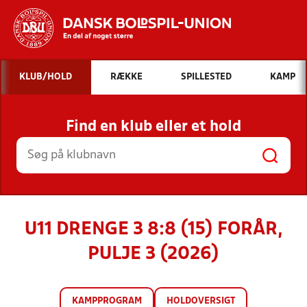
Hvad vil du søge efter?
KLUB/HOLD
RÆKKE
SPILLESTED
KAMP
INDHOLD OG NYHEDER
Find en klub eller et hold
STILLINGER, RESULTATER, KLUBBER OG
HOLD
U11 DRENGE 3 8:8 (15) FORÅR,
PULJE 3 (2026)
KAMPPROGRAM
HOLDOVERSIGT