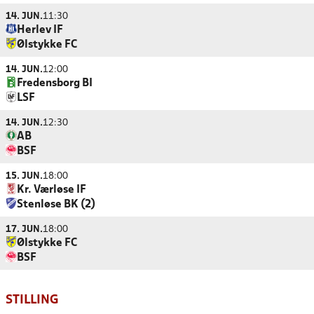
14. JUN.
11:30
Herlev IF
Ølstykke FC
14. JUN.
12:00
Fredensborg BI
LSF
14. JUN.
12:30
AB
BSF
15. JUN.
18:00
Kr. Værløse IF
Stenløse BK (2)
17. JUN.
18:00
Ølstykke FC
BSF
STILLING