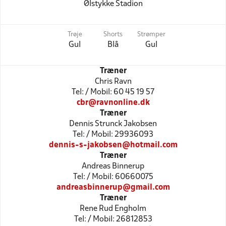
Ølstykke Stadion
Trøje
Shorts
Strømper
Gul
Blå
Gul
Træner
Chris Ravn
Tel: / Mobil: 60 45 19 57
cbr@ravnonline.dk
Træner
Dennis Strunck Jakobsen
Tel: / Mobil: 29936093
dennis-s-jakobsen@hotmail.com
Træner
Andreas Binnerup
Tel: / Mobil: 60660075
andreasbinnerup@gmail.com
Træner
Rene Rud Engholm
Tel: / Mobil: 26812853