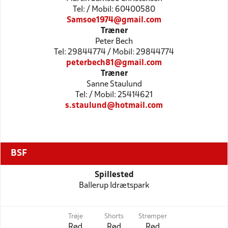
Tel: / Mobil: 60400580
Samsoe1974@gmail.com
Træner
Peter Bech
Tel: 29844774 / Mobil: 29844774
peterbech81@gmail.com
Træner
Sanne Staulund
Tel: / Mobil: 25414621
s.staulund@hotmail.com
BSF
Spillested
Ballerup Idrætspark
Trøje
Shorts
Strømper
Rød
Rød
Rød