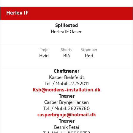
Herlev IF
Spillested
Herlev IF Oasen
Trøje
Shorts
Strømper
Hvid
Blå
Rød
Cheftræner
Kasper Bielefeldt
Tel: / Mobil: 27252011
Ksb@nordens-installation.dk
Træner
Casper Brynje Hansen
Tel: / Mobil: 26279760
casperbrynje@hotmail.dk
Træner
Besnik Fetai