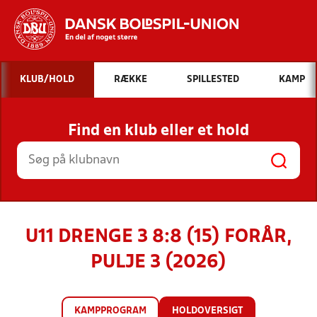
Hvad vil du søge efter?
KLUB/HOLD
RÆKKE
SPILLESTED
KAMP
INDHOLD OG NYHEDER
Find en klub eller et hold
STILLINGER, RESULTATER, KLUBBER OG
HOLD
U11 DRENGE 3 8:8 (15) FORÅR,
PULJE 3 (2026)
KAMPPROGRAM
HOLDOVERSIGT