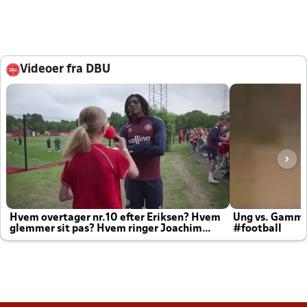
Videoer fra DBU
Hvem overtager nr.10 efter Eriksen? Hvem
Ung vs. Gamm
glemmer sit pas? Hvem ringer Joachim
#football
altid til efter kampe?