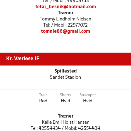
Tel: / Mobil: 49908753
fetai_besnik@hotmail.com
Træner
Tommy Lindholm Nielsen
Tel: / Mobil: 22977072
tomnie86@gmail.com
Kr. Værløse IF
Spillested
Sandet Stadion
Trøje
Shorts
Strømper
Rød
Hvid
Hvid
Træner
Kalle Emil Holst Hansen
Tel: 42554434 / Mobil: 42554434