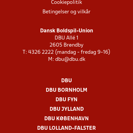
Cookiepolitik
Betingelser og vilkår
Dansk Boldspil-Union
DBU Allé 1
2605 Brøndby
T: 4326 2222 (mandag - fredag 9-16)
M:
dbu@dbu.dk
DBU
DBU BORNHOLM
DBU FYN
DBU JYLLAND
DBU KØBENHAVN
DBU LOLLAND-FALSTER