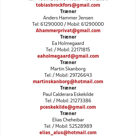
tobiasbrockfors@gmail.com
Træner
Anders Hammer Jensen
Tel: 61290000 / Mobil: 61290000
Ahammerprivat@gmail.com
Træner
Ea Holmegaard
Tel: / Mobil: 22171815
eaholmegaard@gmail.com
Træner
Martin Skanborg
Tel: / Mobil: 29726643
martinskanborg@hotmail.com
Træner
Paul Calderara Eskekilde
Tel: / Mobil: 21273386
pceskekilde@gmail.com
Træner
Elias Cheheibar
Tel: / Mobil: 52528989
elias_alus@hotmail.com