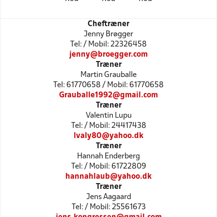
Cheftræner
Jenny Brøgger
Tel: / Mobil: 22326458
jenny@broegger.com
Træner
Martin Grauballe
Tel: 61770658 / Mobil: 61770658
Grauballe1992@gmail.com
Træner
Valentin Lupu
Tel: / Mobil: 24417438
lvaly80@yahoo.dk
Træner
Hannah Enderberg
Tel: / Mobil: 61722809
hannahlaub@yahoo.dk
Træner
Jens Aagaard
Tel: / Mobil: 25561673