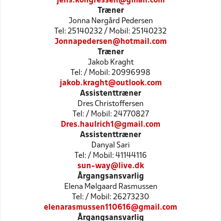
jens.kongressen@gmail.com
Træner
Jonna Nørgård Pedersen
Tel: 25140232 / Mobil: 25140232
Jonnapedersen@hotmail.com
Træner
Jakob Kraght
Tel: / Mobil: 20996998
jakob.kraght@outlook.com
Assistenttræner
Dres Christoffersen
Tel: / Mobil: 24770827
Dres.haulrich1@gmail.com
Assistenttræner
Danyal Sari
Tel: / Mobil: 41144116
sun-way@live.dk
Årgangsansvarlig
Elena Mølgaard Rasmussen
Tel: / Mobil: 26273230
elenarasmussen110616@gmail.com
Årgangsansvarlig