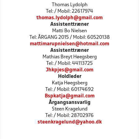
Thomas Lydolph
Tel: / Mobil: 22617974
thomas.lydolph@gmail.com
Assistenttræner
Matti Bo Nielsen
Tel: ÅRGANG 2015 / Mobil: 60520138
mattimarupnielsen@hotmail.com
Assistenttræner
Mathias Breyt Høegsberg
Tel: / Mobil: 44113725
Jhkpjes@gmail.com
Holdleder
Katja Høegsberg
Tel: / Mobil: 60174692
Bspkatja@gmail.com
Årgangsansvarlig
Steen Kragelund
Tel: / Mobil: 28702976
steenkragelund@yahoo.dk